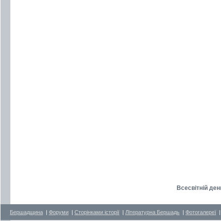
Всесвітній ден
Бершадщина
|
Форуми
|
Сторінками історії
|
Літературна Бершадь
|
Фотогалереї