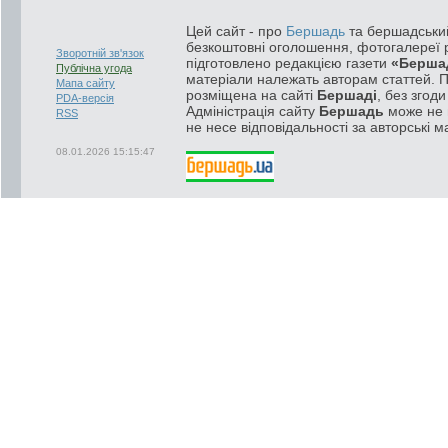
Цей сайт - про
Бершадь
та бершадський
безкоштовні оголошення, фотогалереї р
Зворотній зв'язок
підготовлено редакцією газети
«Берша
Публічна угода
матеріали належать авторам статтей. 
Мапа сайту
розміщена на сайті
Бершаді
, без згод
PDA-версія
Адміністрація сайту
Бершадь
може не п
RSS
не несе відповідальності за авторські м
08.01.2026 15:15:47