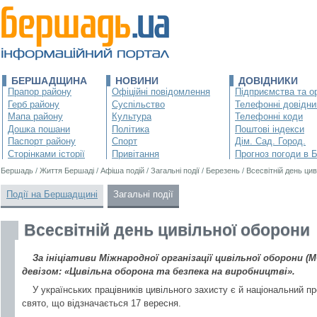
БЕРШАДЩИНА
НОВИНИ
ДОВІДНИКИ
Прапор району
Офіційні повідомлення
Підприємства та ор
Герб району
Суспільство
Телефонні довідни
Мапа району
Культура
Телефонні коди
Дошка пошани
Політика
Поштові індекси
Паспорт району
Спорт
Дім. Сад. Город.
Сторінками історії
Привітання
Прогноз погоди в 
Бершадь
/
Життя Бершаді
/
Афіша подій
/
Загальні події
/
Березень
/
Всесвітній день ци
Події на Бершадщині
Загальні події
Всесвітній день цивільної оборони
За ініціативи Міжнародної організації цивільної оборони (
девізом: «Цивільна оборона та безпека на виробництві».
У українських працівників цивільного захисту є й національний п
свято, що відзначається 17 вересня.