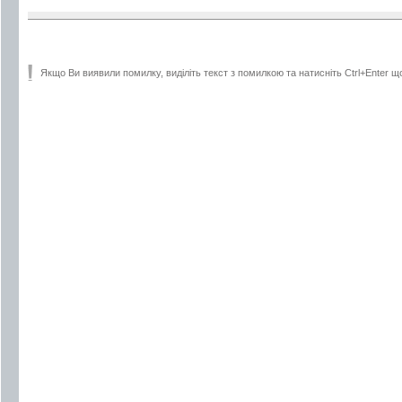
Якщо Ви виявили помилку, виділіть текст з помилкою та натисніть Ctrl+Enter щ