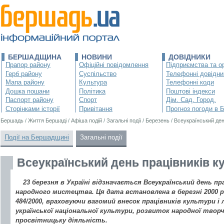
БЕРШАДЩИНА
НОВИНИ
ДОВІДНИКИ
Прапор району
Офіційні повідомлення
Підприємства та ор
Герб району
Суспільство
Телефонні довідни
Мапа району
Культура
Телефонні коди
Дошка пошани
Політика
Поштові індекси
Паспорт району
Спорт
Дім. Сад. Город.
Сторінками історії
Привітання
Прогноз погоди в 
Бершадь
/
Життя Бершаді
/
Афіша подій
/
Загальні події
/
Березень
/
Всеукраїнський ден
Події на Бершадщині
Загальні події
Всеукраїнський день працівників к
23 березня в Україні відзначається Всеукраїнський день п
народного мистецтва. Ця дата встановлена в березні 2000 
484/2000, враховуючи вагомий внесок працівників культури і
української національної культури, розвиток народної твор
просвітницьку діяльність.