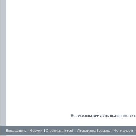
Всеукраїнський день працівників ку
Бершадщина
|
Форуми
|
Сторінками історії
|
Літературна Бершадь
|
Фотогалереї