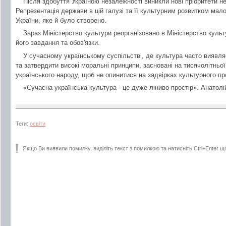
Після здобуття Україною незалежності виникли нові пріоритети не 
Репрезентація держави в цій галузі та її культурним розвитком мал
України, яке й було створено.
Зараз Міністерство культури реорганізовано в Міністерство культ
його завдання та обов'язки.
У сучасному українському суспільстві, де культура часто виявл
та затвердити високі моральні принципи, засновані на тисячолітньо
українського народу, щоб не опинитися на задвірках культурного пр
«Сучасна українська культура - це дуже ліниво простір». Анатолі
Теги:
освіти
Якщо Ви виявили помилку, виділіть текст з помилкою та натисніть Ctrl+Enter щ