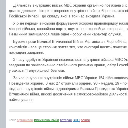
Діяльність внутрішніх військ МВС України органічно пов'язана з іс
долею держави. Історія створення внутрішніх військ бере початок в
Російської імперії, до складу якої в той час входила Україна.
У різні періоди військові формування охорони правопорядку назив
місцеві війська, конвойная варта, внутрішня і конвойная охорона і, в
Незмінним залишалося лише одне - особливий характер служби.
Буремні роки Великої Вітчизняної Війни, Афганістан, Чорнобиль,
конфліктів - все це сторінки життя тих, хто сьогодні носить почесне
покладені завдання.
З часу здобуття Україною незалежності внутрішні війська МВС Ук
завдання по забезпеченню стабільного розвитку країни, світу і сусп
у захисті її внутрішньої безпеки.
За час існування внутрішніх військ МВС України 154 військовосл
Президента України. З них 27 отримали ордени, 98 - медалі, 29 - по
з'єднань внутрішніх військ відповідними Указами Президента України
Вітчизняної війни, високі досягнення в службово-бойової діяльності
найменування.
Теги:
афганістан
Вітчизняної війни
ветеран
ЗНО
освіти