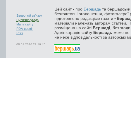
Цей сайт - про
Бершадь
та бершадський
безкоштовні оголошення, фотогалереї р
Зворотній зв'язок
підготовлено редакцією газети
«Берша
Публічна угода
матеріали належать авторам статтей. 
Мапа сайту
розміщена на сайті
Бершаді
, без згод
PDA-версія
Адміністрація сайту
Бершадь
може не п
RSS
не несе відповідальності за авторські м
08.01.2026 22:16:45