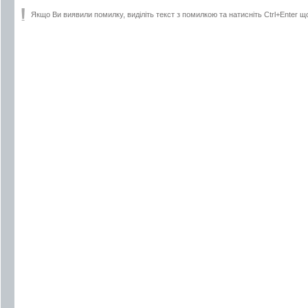
Якщо Ви виявили помилку, виділіть текст з помилкою та натисніть Ctrl+Enter щ