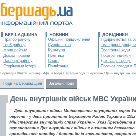
БЕРШАДЩИНА
НОВИНИ
ДОВІДНИКИ
Прапор району
Офіційні повідомлення
Підприємства та ор
Герб району
Суспільство
Телефонні довідни
Мапа району
Культура
Телефонні коди
Дошка пошани
Політика
Поштові індекси
Паспорт району
Спорт
Дім. Сад. Город.
Сторінками історії
Привітання
Прогноз погоди в 
Бершадь
/
Життя Бершаді
/
Афіша подій
/
Загальні події
/
Березень
/
День внутрішніх ві
Події на Бершадщині
Загальні події
День внутрішніх військ МВС Україн
День внутрішніх військ Міністерства внутрішніх справ Ук
березня - у день прийняття Верховною Радою України в 1992 
Міністерства внутрішніх справ України». Указ Президента від
встановлення Дня внутрішніх військ є визнанням державою ї
громадського порядку і боротьби із злочинністю, охорони в