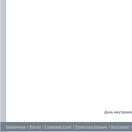
День внутрішніх
Бершадщина
|
Форуми
|
Сторінками історії
|
Літературна Бершадь
|
Фотогалереї