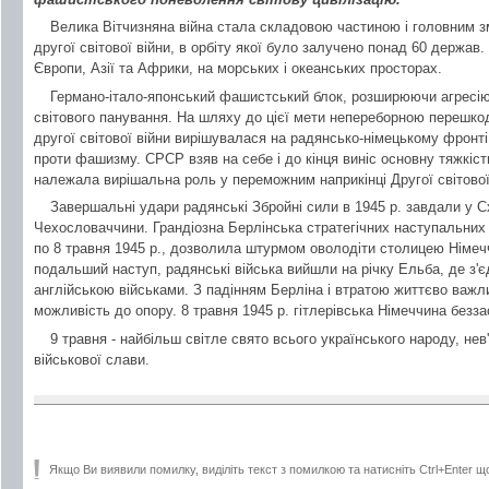
Велика Вітчизняна війна стала складовою частиною і головним зм
другої світової війни, в орбіту якої було залучено понад 60 держав
Європи, Азії та Африки, на морських і океанських просторах.
Германо-італо-японський фашистський блок, розширюючи агресію
світового панування. На шляху до цієї мети непереборною перешко
другої світової війни вирішувалася на радянсько-німецькому фронт
проти фашизму. СРСР взяв на себе і до кінця виніс основну тяжкіс
належала вирішальна роль у переможним наприкінці Другої світової
Завершальні удари радянські Збройні сили в 1945 р. завдали у Схі
Чехословаччини. Грандіозна Берлінська стратегічних наступальних 
по 8 травня 1945 р., дозволила штурмом оволодіти столицею Німеч
подальший наступ, радянські війська вийшли на річку Ельба, де з'
англійською військами. З падінням Берліна і втратою життєво важл
можливість до опору. 8 травня 1945 р. гітлерівська Німеччина безз
9 травня - найбільш світле свято всього українського народу, н
військової слави.
Якщо Ви виявили помилку, виділіть текст з помилкою та натисніть Ctrl+Enter щ