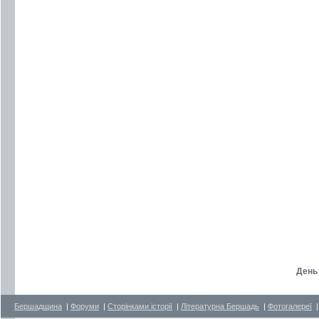
День
Бершадщина
|
Форуми
|
Сторінками історії
|
Літературна Бершадь
|
Фотогалереї