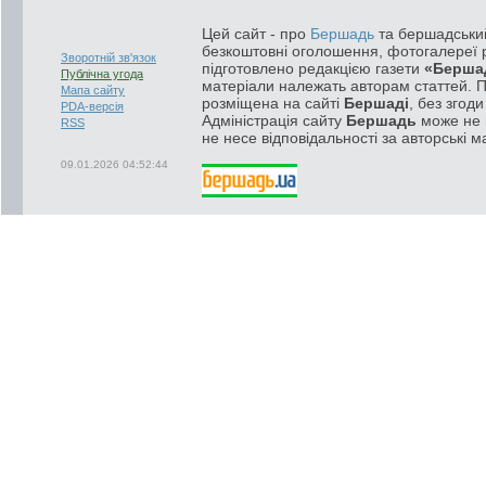
Цей сайт - про
Бершадь
та бершадський
безкоштовні оголошення, фотогалереї р
Зворотній зв'язок
підготовлено редакцією газети
«Берша
Публічна угода
матеріали належать авторам статтей. 
Мапа сайту
розміщена на сайті
Бершаді
, без згод
PDA-версія
Адміністрація сайту
Бершадь
може не п
RSS
не несе відповідальності за авторські м
09.01.2026 04:52:44