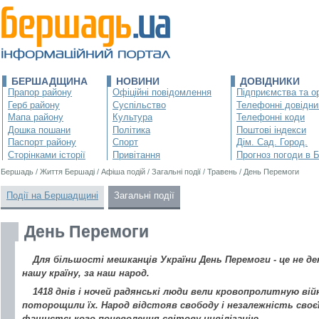
БЕРШАДЩИНА
НОВИНИ
ДОВІДНИКИ
Прапор району
Офіційні повідомлення
Підприємства та ор
Герб району
Суспільство
Телефонні довідни
Мапа району
Культура
Телефонні коди
Дошка пошани
Політика
Поштові індекси
Паспорт району
Спорт
Дім. Сад. Город.
Сторінками історії
Привітання
Прогноз погоди в 
Бершадь
/
Життя Бершаді
/
Афіша подій
/
Загальні події
/
Травень
/
День Перемоги
Події на Бершадщині
Загальні події
День Перемоги
Для більшості мешканців України День Перемоги - це не де
нашу країну, за наш народ.
1418 днів і ночей радянські люди вели кровопролитную ві
поторощили їх. Народ відстояв свободу і незалежність своє
фашистського поневолення світову цивілізацію.