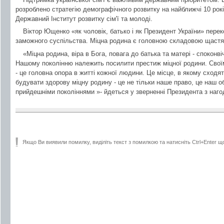
розроблено стратегію демографічного розвитку на найближчі 10 рокі
Державний Інститут розвитку сім'ї та молоді.
Віктор Ющенко «як чоловік, батько і як Президент України» пере
заможного суспільства. Міцна родина є головною складовою щастя,
«Міцна родина, віра в Бога, повага до батька та матері - споконві
Нашому поколінню належить посилити престиж міцної родини. Своїм
- це головна опора в житті кожної людини. Це місце, в якому сходят
будувати здорову міцну родину - це не тільки наше право, це наш о
прийдешніми поколіннями »- йдеться у зверненні Президента з наго
Якщо Ви виявили помилку, виділіть текст з помилкою та натисніть Ctrl+Enter щ