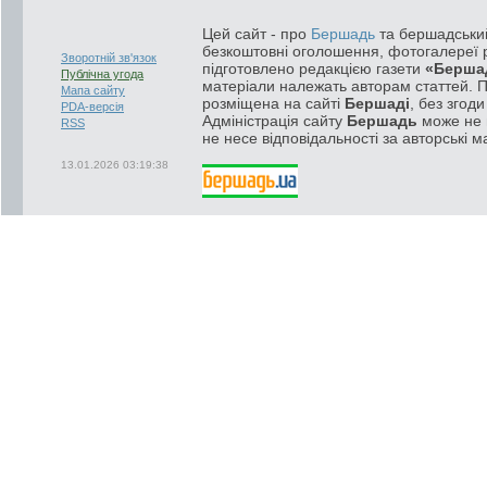
Цей сайт - про
Бершадь
та бершадський
безкоштовні оголошення, фотогалереї р
Зворотній зв'язок
підготовлено редакцією газети
«Берша
Публічна угода
матеріали належать авторам статтей. 
Мапа сайту
розміщена на сайті
Бершаді
, без згод
PDA-версія
Адміністрація сайту
Бершадь
може не п
RSS
не несе відповідальності за авторські м
13.01.2026 03:19:38