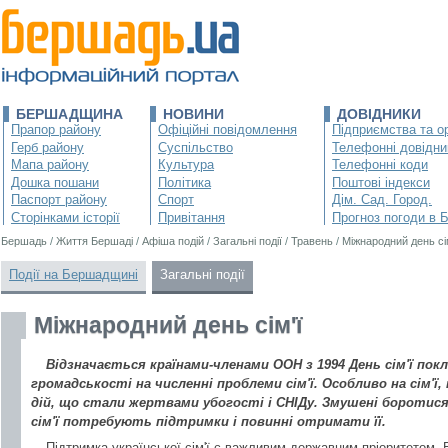
БЕРШАДЩИНА
НОВИНИ
ДОВІДНИКИ
Прапор району
Офіційні повідомлення
Підприємства та ор
Герб району
Суспільство
Телефонні довідни
Мапа району
Культура
Телефонні коди
Дошка пошани
Політика
Поштові індекси
Паспорт району
Спорт
Дім. Сад. Город.
Сторінками історії
Привітання
Прогноз погоди в 
Бершадь
/
Життя Бершаді
/
Афіша подій
/
Загальні події
/
Травень
/
Міжнародний день сі
Події на Бершадщині
Загальні події
Міжнародний день сім'ї
Відзначається країнами-членами ООН з 1994 День сім'ї пок
громадськості на численні проблеми сім'ї. Особливо на сім'ї
дій, що стали жертвами убогості і СНІДу. Змушені боротися 
сім'ї потребують підтримки і повинні отримати її.
Підтримка української сім'ї є важливим державним пріоритетом. В