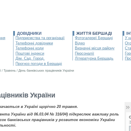
ДОВІДНИКИ
ЖИТТЯ БЕРШАДІ
І
ння
Підприємства та організації
Фотогалереї Бершаді
У н
Телефонні довідники
Відео
Ог
Телефонні коди
Визначні місця району
Ста
Поштові індекси
Персоналії
Гор
Дім. Сад. Город.
Літературна Бершадь
Про
Прогноз погоди в Бершаді
ї
/
Травень
/
День банківських працівників України
цівників України
начається в Україні щорічно 20 травня.
нта України від 06.03.04 № 316/04) підкреслює важливу роль
сок банківських працівників у розвиток економіки України
льності.