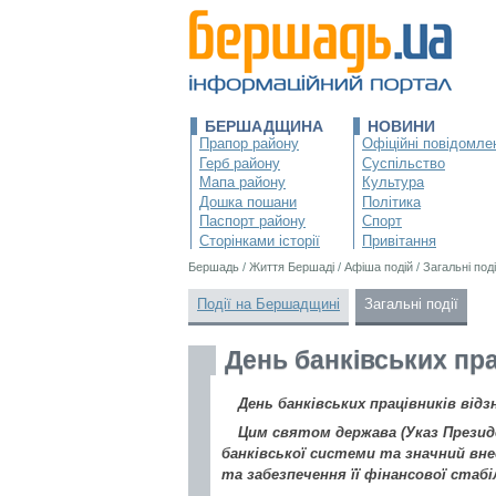
БЕРШАДЩИНА
НОВИНИ
Прапор району
Офіційні повідомле
Герб району
Суспільство
Мапа району
Культура
Дошка пошани
Політика
Паспорт району
Спорт
Сторінками історії
Привітання
Бершадь
/
Життя Бершаді
/
Афіша подій
/
Загальні поді
Події на Бершадщині
Загальні події
День банківських пра
День банківських працівників відз
Цим святом держава (Указ Президе
банківської системи та значний вне
та забезпечення її фінансової стабі