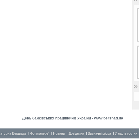
День банківських працівників України -
www.bershad.ua
ратурна Бершадь
|
Фотогалереї
|
Новини
|
Довідники
|
Визначні місця
|
У нас в гостях!