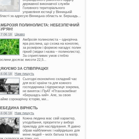
державної виконавчої служби
Головного територіального
управління юстиції у Вінницькій
бласті за адресую Вінницька область м. Бершадь...
АМБРОЗІЯ ПОЛИНОЛИСТА: НЕБЕЗПЕЧНИЙ
УР’ЯН!
Цікаво
17.06.18
Амброзія полинолиста – однорічна
яра рослина, що схожа на коноплю,
за розміром і формою нагадує полин
гіркий (звідки і назва – полинолиста).
За сприятливих умов стебло
ослини досягає висоти 22,5...
ДЯКУЄМО ЗА СПІВПРАЦЮ!
Нам пишуть
16.06.18
Сьогодні економічно складний час
для всієї країни та для кожного
господарника і підприємця зокрема,
не виняток і ПрАТ «Птахокомбінат
«Бершадсь кий». Але, за свою
айже сорокарічну історію, ми...
ЛЕБЕДИНА ВІРНІСТЬ
Нам пишуть
16.06.18
Кожна людина має свій характер,
уподобання, пріоритети у виборі
прикладу для наслідування. Я давно
обрав найближчих і найрідніших для
мене людей – моїх батька та матір.
ак склалося не тому, що...