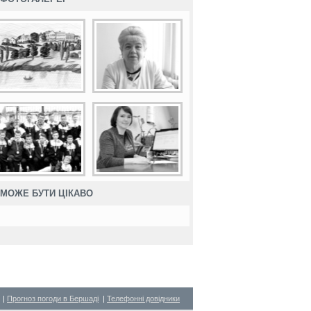
МОЖЕ БУТИ ЦІКАВО
|
Прогноз погоди в Бершаді
|
Телефонні довідники