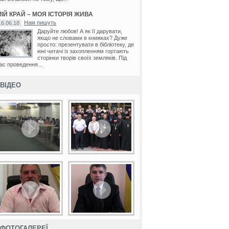
ІЙ КРАЙ – МОЯ ІСТОРІЯ ЖИВА
Нам пишуть
16.06.18
Даруйте любов! А як її дарувати,
якщо не словами в книжках? Дуже
просто: презентувати в бібліотеку, де
юні читачі із захопленням гортають
сторінки творів своїх земляків. Під
ас проведення...
ВІДЕО
ФОТОГАЛЕРЕЇ