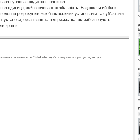
дована сучасна кредитно-фінансова
ва одиниця, забезпечена її стабільність. Національний банк
ведення розрахунків між банківськими установами та суб'єктами
о
і установи, організації та підприємства, які забезпечують
ів країни.
Б
милкою та натисніть Ctrl+Enter щоб повідомити про це редакцію
р
м
Т