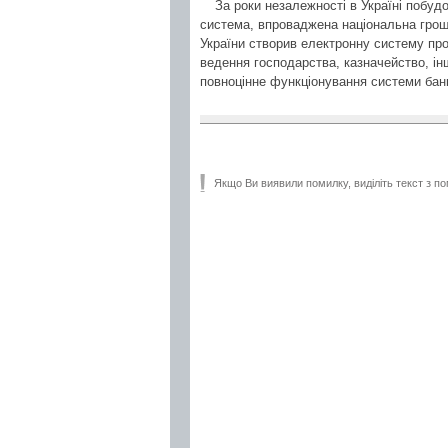
За роки незалежності в Україні побу
система, впроваджена національна грошо
України створив електронну систему про
ведення господарства, казначейство, інш
повноцінне функціонування системи банк
Якщо Ви виявили помилку, виділіть текст з по