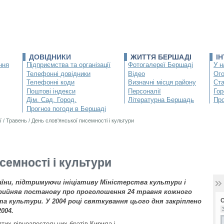
ДОВІДНИКИ
ЖИТТЯ БЕРШАДІ
І
ння
Підприємства та організації
Фотогалереї Бершаді
У н
Телефонні довідники
Відео
Ог
Телефонні коди
Визначні місця району
Ста
Поштові індекси
Персоналії
Гор
Дім. Сад. Город.
Літературна Бершадь
Про
Прогноз погоди в Бершаді
ї
/
Травень
/
День слов'янської писемності і культури
семності і культури
раїни, підтримуючи ініціативу Міністерства культури і
прийняв постанову про проголошення 24 травня кожного
та культури. У 2004 році святкування цього дня закріплено
004.
тих рівноапостольних братів Кирила і