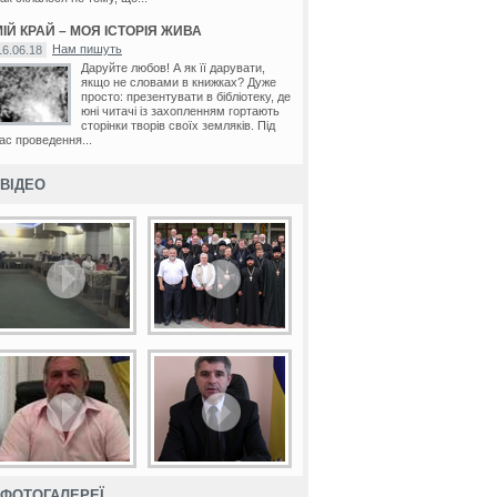
ІЙ КРАЙ – МОЯ ІСТОРІЯ ЖИВА
Нам пишуть
16.06.18
Даруйте любов! А як її дарувати,
якщо не словами в книжках? Дуже
просто: презентувати в бібліотеку, де
юні читачі із захопленням гортають
сторінки творів своїх земляків. Під
ас проведення...
ВІДЕО
ФОТОГАЛЕРЕЇ