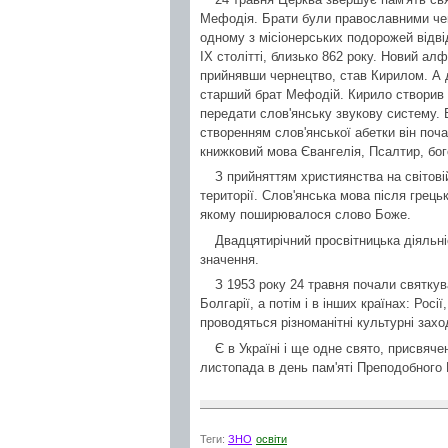
Мефодія. Брати були православними чен
одному з місіонерських подорожей відв
IX столітті, близько 862 року. Новий алф
прийнявши чернецтво, став Кирилом. А д
старший брат Мефодій. Кирило створив с
передати слов'янську звукову систему. Б
створенням слов'янської абетки він поч
книжковий мова Євангелія, Псалтир, бог
З прийняттям християнства на світовій
території. Слов'янська мова після грець
якому поширювалося слово Боже.
Двадцятирічний просвітницька діяльні
значення.
З 1953 року 24 травня почали святкув
Болгарії, а потім і в інших країнах: Рос
проводяться різноманітні культурні захо
Є в Україні і ще одне свято, присвяче
листопада в день пам'яті Преподобного 
Теги:
ЗНО
освіти