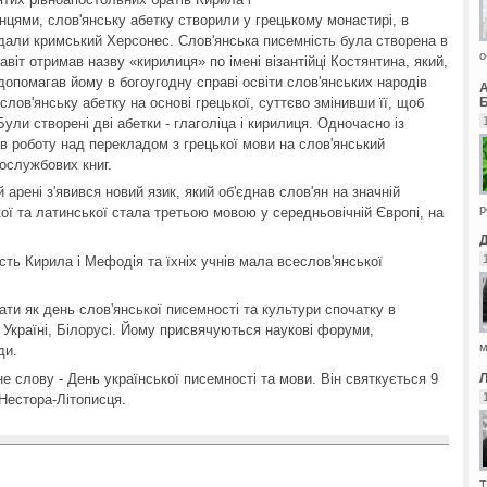
цями, слов'янську абетку створили у грецькому монастирі, в
ідали кримський Херсонес. Слов'янська писемність була створена в
о
авіт отримав назву «кирилиця» по імені візантійці Костянтина, який,
опомагав йому в богоугодну справі освіти слов'янських народів
Б
лов'янську абетку на основі грецької, суттєво змінивши її, щоб
ули створені дві абетки - глаголіца і кирилиця. Одночасно із
ав роботу над перекладом з грецької мови на слов'янський
ослужбових книг.
 арені з'явився новий язик, який об'єднав слов'ян на значній
р
кої та латинської стала третьою мовою у середньовічній Європі, на
сть Кирила і Мефодія та їхніх учнів мала всеслов'янської
ати як день слов'янської писемності та культури спочатку в
ії, Україні, Білорусі. Йому присвячуються наукові форуми,
м
ди.
не слову - День української писемності та мови. Він святкується 9
Нестора-Літописця.
Т