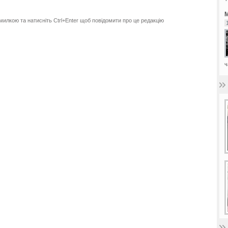
М
милкою та натисніть Ctrl+Enter щоб повідомити про це редакцію
ч