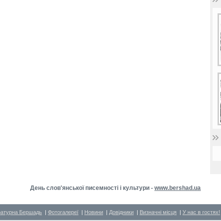
День слов'янської писемності і культури -
www.bershad.ua
ратурна Бершадь
|
Фотогалереї
|
Новини
|
Довідники
|
Визначні місця
|
У нас в гостях!