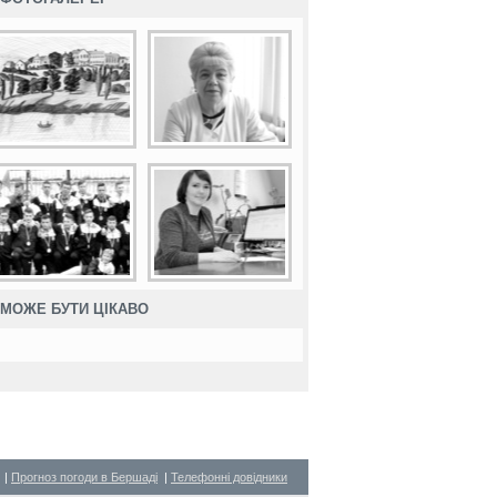
МОЖЕ БУТИ ЦІКАВО
|
Прогноз погоди в Бершаді
|
Телефонні довідники