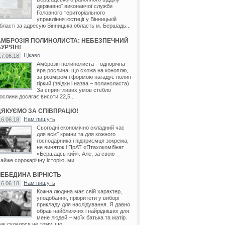
державної виконавчої служби
Головного територіального
управління юстиції у Вінницькій
бласті за адресую Вінницька область м. Бершадь...
АМБРОЗІЯ ПОЛИНОЛИСТА: НЕБЕЗПЕЧНИЙ
УР’ЯН!
Цікаво
17.06.18
Амброзія полинолиста – однорічна
яра рослина, що схожа на коноплю,
за розміром і формою нагадує полин
гіркий (звідки і назва – полинолиста).
За сприятливих умов стебло
ослини досягає висоти 22,5...
ДЯКУЄМО ЗА СПІВПРАЦЮ!
Нам пишуть
16.06.18
Сьогодні економічно складний час
для всієї країни та для кожного
господарника і підприємця зокрема,
не виняток і ПрАТ «Птахокомбінат
«Бершадсь кий». Але, за свою
айже сорокарічну історію, ми...
ЛЕБЕДИНА ВІРНІСТЬ
Нам пишуть
16.06.18
Кожна людина має свій характер,
уподобання, пріоритети у виборі
прикладу для наслідування. Я давно
обрав найближчих і найрідніших для
мене людей – моїх батька та матір.
ак склалося не тому, що...