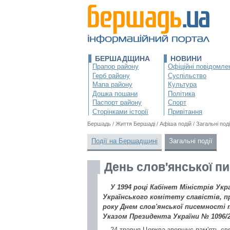
БЕРШАДЩИНА
НОВИНИ
Прапор району
Офіційні повідомле
Герб району
Суспільство
Мапа району
Культура
Дошка пошани
Політика
Паспорт району
Спорт
Сторінками історії
Привітання
Бершадь
/
Життя Бершаді
/
Афіша подій
/
Загальні поді
Події на Бершадщині
Загальні події
День слов'янської пи
У 1994 році Кабінет Міністрів Ук
Українського комітету славістів, 
року Днем слов'янської писемності 
Указом Президента України № 1096/2
24 травня Церква звершує пам'ять свя