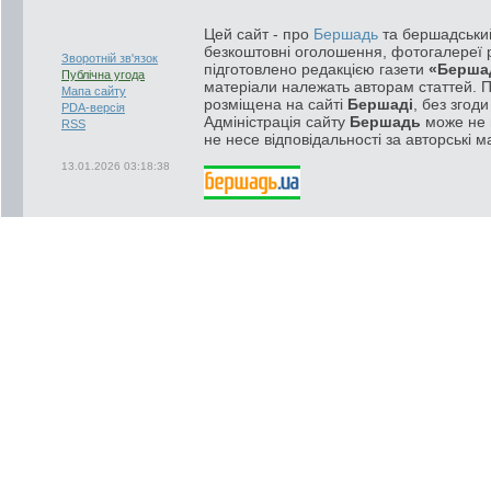
Цей сайт - про
Бершадь
та бершадський
безкоштовні оголошення, фотогалереї р
Зворотній зв'язок
підготовлено редакцією газети
«Берша
Публічна угода
матеріали належать авторам статтей. 
Мапа сайту
розміщена на сайті
Бершаді
, без згод
PDA-версія
Адміністрація сайту
Бершадь
може не п
RSS
не несе відповідальності за авторські м
13.01.2026 03:18:38