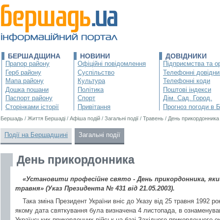
БЕРШАДЩИНА
НОВИНИ
ДОВІДНИКИ
Прапор району
Офіційні повідомлення
Підприємства та ор
Герб району
Суспільство
Телефонні довідни
Мапа району
Культура
Телефонні коди
Дошка пошани
Політика
Поштові індекси
Паспорт району
Спорт
Дім. Сад. Город.
Сторінками історії
Привітання
Прогноз погоди в 
Бершадь
/
Життя Бершаді
/
Афіша подій
/
Загальні події
/
Травень
/
День прикордонника
Події на Бершадщині
Загальні події
День прикордонника
«Установити професійне свято - День прикордонника, як
травня» (Указ Президента № 431 від 21.05.2003).
Така зміна Президент України вніс до Указу від 25 травня 1992 ро
якому дата святкування була визначена 4 листопада, в ознаменува
Українських прикордонних військ на базі Західного прикордонного о