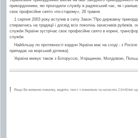
прикордонники, які проходили службу в радянський час, як і раніше
своє професійне свято «по-старому», 28 травня.
1 серпня 2003 року вступив в силу Закон "Про державну прикорд
спираючись на традиції і досвід всіх поколінь захисників рубежів,
служби України зустрічає своє професійне свято в корені, трансф
служби.
Найбільшу по протяжності кордон Україна має на сході - з Росією 
припадає на морський ділянка).
Україна межує також з Білоруссю, Угорщиною, Молдовою, Поль
Якщо Ви виявили помилку, виділіть текст з помилкою та натисніть Ctrl+Enter щ