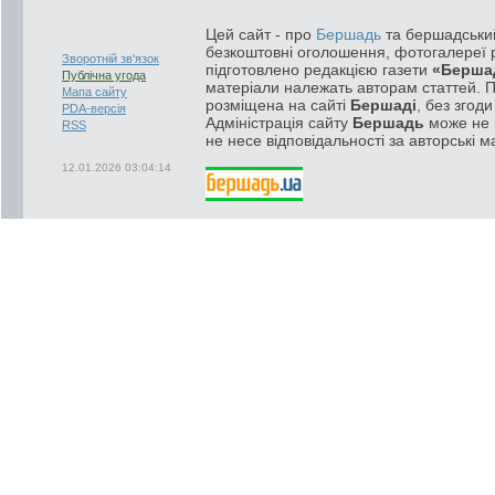
Цей сайт - про
Бершадь
та бершадський
безкоштовні оголошення, фотогалереї р
Зворотній зв'язок
підготовлено редакцією газети
«Берша
Публічна угода
матеріали належать авторам статтей. 
Мапа сайту
розміщена на сайті
Бершаді
, без згод
PDA-версія
Адміністрація сайту
Бершадь
може не п
RSS
не несе відповідальності за авторські м
12.01.2026 03:04:14