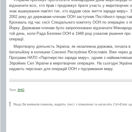
відзначити всіх, хто брав і продовжує брати участь у миротворчих 
знак вшанування пам'яті тих, хто віддав своє життя заради миру». 
2002 року до державам-членам ООН заступник Постійного предста
Крохмаль під час сесії Спеціального комітету ООН по операціях з 
Йорку. Державам-членам було запропоновано відзначати Міжнародн
той день, коли Рада Безпеки ООН в 1948 році ухвалив рішення про
операції.
Миротворчу діяльність Україна, як незалежна держава, почала в
батальйону в колишню Союзної Республіки Югославія. Вже через д
Програми НАТО «Партнерство заради миру», одним з найважливіших 
Збройних Сил України в миротворчих операціях. На сьогодні Україна 
надають персонал для операцій ООН з підтримання миру.
Теги:
ЗНО
Якщо Ви виявили помилку, виділіть текст з помилкою та натисніть Ctrl+Enter щ