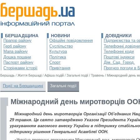
БЕРШАДЩИНА
НОВИНИ
ДОВІДНИКИ
Прапор району
Офіційні повідомлення
Підприємства та ор
Герб району
Суспільство
Телефонні довідни
Мапа району
Культура
Телефонні коди
Дошка пошани
Політика
Поштові індекси
Паспорт району
Спорт
Дім. Сад. Город.
Сторінками історії
Привітання
Прогноз погоди в 
Бершадь
/
Життя Бершаді
/
Афіша подій
/
Загальні події
/
Травень
/
Міжнародний день м
Події на Бершадщині
Загальні події
Міжнародний день миротворців ОО
Міжнародний день миротворців Організації Об'єднаних Нац
29 травня. Це свято затверджено Указом Президента України 
урахуванням вагомого внеску України в підтримку стабільно
підтримку рішення Генеральної Асамблеї ООН.
«Україна пропонує проголосити Міжнародний день миротворців 