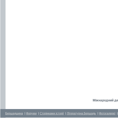
Міжнародний де
Бершадщина
|
Форуми
|
Сторінками історії
|
Літературна Бершадь
|
Фотогалереї