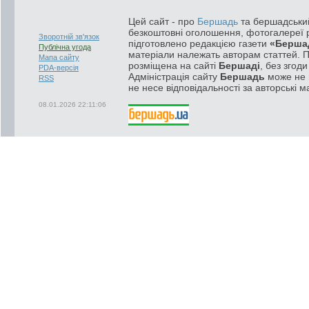
Цей сайт - про
Бершадь
та бершадський
безкоштовні оголошення, фотогалереї р
Зворотній зв'язок
підготовлено редакцією газети
«Берша
Публічна угода
матеріали належать авторам статтей. 
Мапа сайту
розміщена на сайті
Бершаді
, без згод
PDA-версія
Адміністрація сайту
Бершадь
може не п
RSS
не несе відповідальності за авторські м
08.01.2026 22:11:06