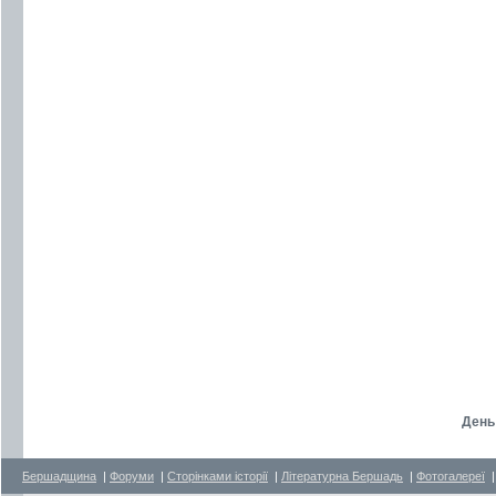
День 
Бершадщина
|
Форуми
|
Сторінками історії
|
Літературна Бершадь
|
Фотогалереї