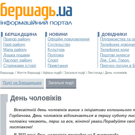
БЕРШАДЩИНА
НОВИНИ
ДОВІДНИКИ
Прапор району
Офіційні повідомлення
Підприємства та ор
Герб району
Суспільство
Телефонні довідни
Мапа району
Культура
Телефонні коди
Дошка пошани
Політика
Поштові індекси
Паспорт району
Спорт
Дім. Сад. Город.
Сторінками історії
Привітання
Прогноз погоди в 
Бершадь
/
Життя Бершаді
/
Афіша подій
/
Загальні події
/
Листопад
/
День чоловіків
Події на Бершадщині
Загальні події
День чоловіків
Всесвітній день чоловіків виник з ініціативи колишнього
Горбачова. День чоловіків відзначається в першу суботу лис
чоловіки чекають, перш за все, жіночої уваги.Порадуйте свої
листівкою!
В 2011 році День чоловіків припадає на 5 листопада.