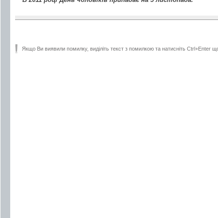
Якщо Ви виявили помилку, виділіть текст з помилкою та натисніть Ctrl+Enter щ