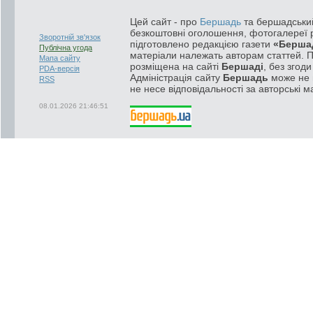
Цей сайт - про
Бершадь
та бершадський
безкоштовні оголошення, фотогалереї р
Зворотній зв'язок
підготовлено редакцією газети
«Берша
Публічна угода
матеріали належать авторам статтей. 
Мапа сайту
розміщена на сайті
Бершаді
, без згод
PDA-версія
Адміністрація сайту
Бершадь
може не п
RSS
не несе відповідальності за авторські м
08.01.2026 21:46:51