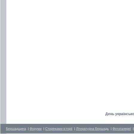
День українсько
Бершадщина
|
Форуми
|
Сторінками історії
|
Літературна Бершадь
|
Фотогалереї