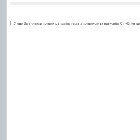
Якщо Ви виявили помилку, виділіть текст з помилкою та натисніть Ctrl+Enter щ