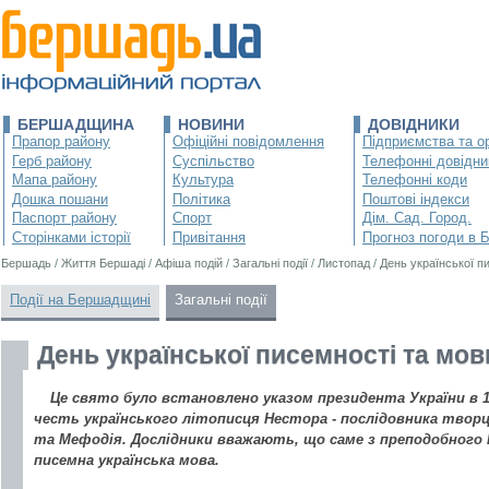
БЕРШАДЩИНА
НОВИНИ
ДОВІДНИКИ
Прапор району
Офіційні повідомлення
Підприємства та ор
Герб району
Суспільство
Телефонні довідни
Мапа району
Культура
Телефонні коди
Дошка пошани
Політика
Поштові індекси
Паспорт району
Спорт
Дім. Сад. Город.
Сторінками історії
Привітання
Прогноз погоди в 
Бершадь
/
Життя Бершаді
/
Афіша подій
/
Загальні події
/
Листопад
/
День української п
Події на Бершадщині
Загальні події
День української писемності та мов
Це свято було встановлено указом президента України в 1
честь українського літописця Нестора - послідовника творц
та Мефодія. Дослідники вважають, що саме з преподобного
писемна українська мова.