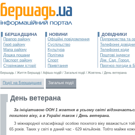
БЕРШАДЩИНА
НОВИНИ
ДОВІДНИКИ
Прапор району
Офіційні повідомлення
Підприємства та ор
Герб району
Суспільство
Телефонні довідни
Мапа району
Культура
Телефонні коди
Дошка пошани
Політика
Поштові індекси
Паспорт району
Спорт
Дім. Сад. Город.
Сторінками історії
Привітання
Прогноз погоди в 
Бершадь
/
Життя Бершаді
/
Афіша подій
/
Загальні події
/
Жовтень
/
День ветерана
Події на Бершадщині
Загальні події
День ветерана
За ініціативою ООН 1 жовтня в усьому світі відзначаєтьс
похилого віку, а в Україні також і День ветерана.
З міжнародної класифікації особою похилого віку вважається той
65 років. Таких у світі в даний час - 629 мільйонів. Тобто майже ко