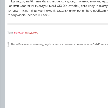
Це люди, найбільше багатство яких - досвід, знання, вміння, муд
носіями класичної культури межі ХІХ-ХХ століть, того часу, в якому
толерантність - ті духовні якості, завдяки яким вони гідно пройшли 
голодоморів, репресій і воєн.
Теги:
ветеран
голодомор
Якщо Ви виявили помилку, виділіть текст з помилкою та натисніть Ctrl+Enter щ