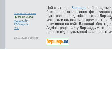
Цей сайт - про
Бершадь
та бершадський
безкоштовні оголошення, фотогалереї р
Зворотній зв'язок
підготовлено редакцією газети
«Берша
Публічна угода
матеріали належать авторам статтей. 
Мапа сайту
розміщена на сайті
Бершаді
, без згод
PDA-версія
Адміністрація сайту
Бершадь
може не п
RSS
не несе відповідальності за авторські м
13.01.2026 03:45:56