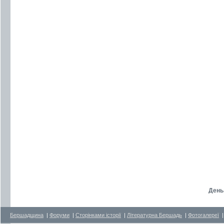
День
Бершадщина
|
Форуми
|
Сторінками історії
|
Літературна Бершадь
|
Фотогалереї