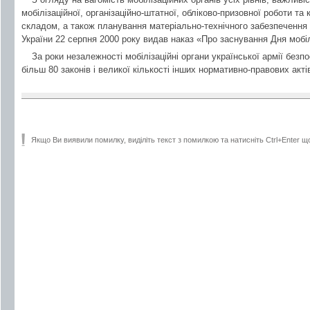
мобілізаційної, організаційно-штатної, обліково-призовної роботи т
складом, а також планування матеріально-технічного забезпечення м
України 22 серпня 2000 року видав наказ «Про заснування Дня мобілі
За роки незалежності мобілізаційні органи української армії безп
більш 80 законів і великої кількості інших нормативно-правових акті
Якщо Ви виявили помилку, виділіть текст з помилкою та натисніть Ctrl+Enter щ