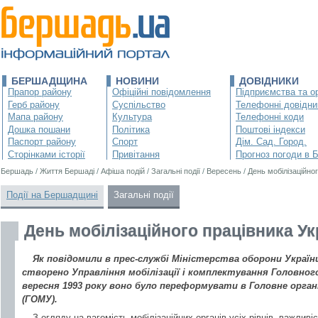
БЕРШАДЩИНА
НОВИНИ
ДОВІДНИКИ
Прапор району
Офіційні повідомлення
Підприємства та ор
Герб району
Суспільство
Телефонні довідни
Мапа району
Культура
Телефонні коди
Дошка пошани
Політика
Поштові індекси
Паспорт району
Спорт
Дім. Сад. Город.
Сторінками історії
Привітання
Прогноз погоди в 
Бершадь
/
Життя Бершаді
/
Афіша подій
/
Загальні події
/
Вересень
/
День мобілізаційно
Події на Бершадщині
Загальні події
День мобілізаційного працівника Ук
Як повідомили в прес-службі Міністерства оборони України
створено Управління мобілізації і комплектування Головног
вересня 1993 року воно було переформувати в Головне органі
(ГОМУ).
З огляду на вагомість мобілізаційних органів усіх рівнів, важливі