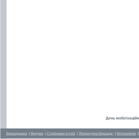
День мобілізаційн
Бершадщина
|
Форуми
|
Сторінками історії
|
Літературна Бершадь
|
Фотогалереї