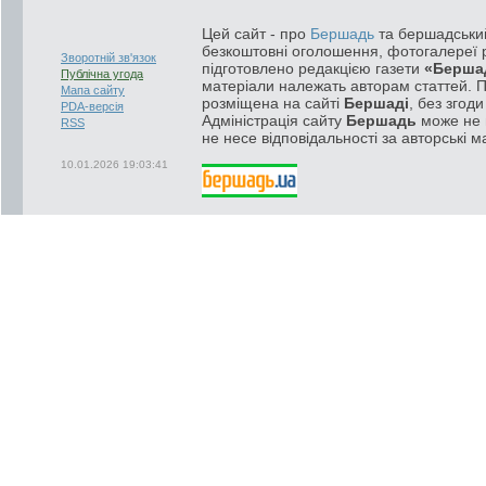
Цей сайт - про
Бершадь
та бершадський
безкоштовні оголошення, фотогалереї р
Зворотній зв'язок
підготовлено редакцією газети
«Берша
Публічна угода
матеріали належать авторам статтей. 
Мапа сайту
розміщена на сайті
Бершаді
, без згод
PDA-версія
Адміністрація сайту
Бершадь
може не п
RSS
не несе відповідальності за авторські м
10.01.2026 19:03:41