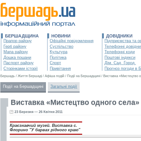
БЕРШАДЩИНА
НОВИНИ
ДОВІДНИКИ
Прапор району
Офіційні повідомлення
Підприємства та ор
Герб району
Суспільство
Телефонні довідни
Мапа району
Культура
Телефонні коди
Дошка пошани
Політика
Поштові індекси
Паспорт району
Спорт
Дім. Сад. Город.
Сторінками історії
Привітання
Прогноз погоди в 
Бершадь
/
Життя Бершаді
/
Афіша подій
/
Події на Бершадщині
/
Виставка «Мистецтво о
Події на Бершадщині
Загальні події
Виставка «Мистецтво одного села»
23 Березня — 26 Квітня 2011
Краєзнавчий музей. Виставка с.
Флорино "У барвах рідного краю"