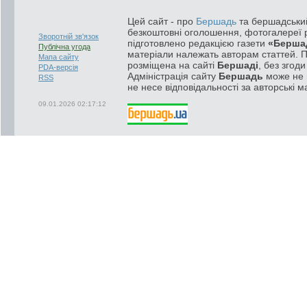
Цей сайт - про
Бершадь
та бершадський
безкоштовні оголошення, фотогалереї р
Зворотній зв'язок
підготовлено редакцією газети
«Берша
Публічна угода
матеріали належать авторам статтей. 
Мапа сайту
розміщена на сайті
Бершаді
, без згод
PDA-версія
Адміністрація сайту
Бершадь
може не п
RSS
не несе відповідальності за авторські м
09.01.2026 02:17:12