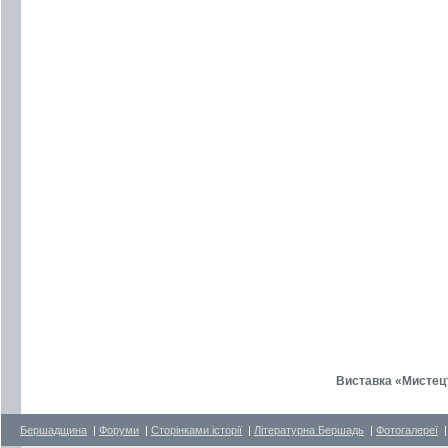
Виставка «Мистецт
Бершадщина
|
Форуми
|
Сторінками історії
|
Літературна Бершадь
|
Фотогалереї