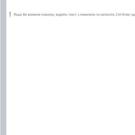
Якщо Ви виявили помилку, виділіть текст з помилкою та натисніть Ctrl+Enter щ