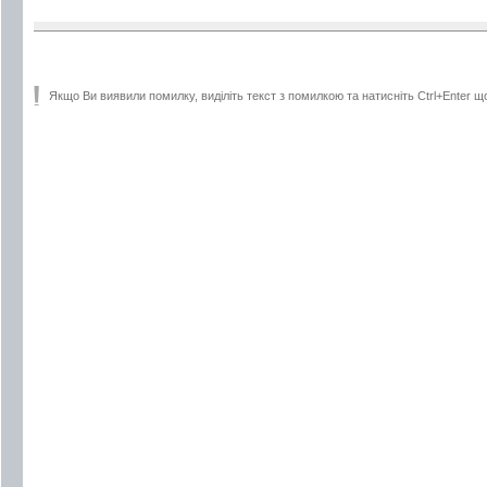
Якщо Ви виявили помилку, виділіть текст з помилкою та натисніть Ctrl+Enter щ