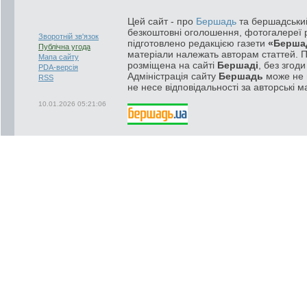
Цей сайт - про
Бершадь
та бершадський
безкоштовні оголошення, фотогалереї р
Зворотній зв'язок
підготовлено редакцією газети
«Берша
Публічна угода
матеріали належать авторам статтей. 
Мапа сайту
розміщена на сайті
Бершаді
, без згод
PDA-версія
Адміністрація сайту
Бершадь
може не п
RSS
не несе відповідальності за авторські м
10.01.2026 05:21:06