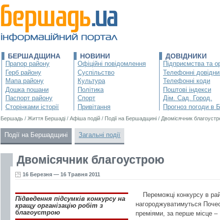
БЕРШАДЩИНА
НОВИНИ
ДОВІДНИКИ
Прапор району
Офіційні повідомлення
Підприємства та ор
Герб району
Суспільство
Телефонні довідни
Мапа району
Культура
Телефонні коди
Дошка пошани
Політика
Поштові індекси
Паспорт району
Спорт
Дім. Сад. Город.
Сторінками історії
Привітання
Прогноз погоди в 
Бершадь
/
Життя Бершаді
/
Афіша подій
/
Події на Бершадщині
/
Двомісячник благоуст
Події на Бершадщині
Загальні події
Двомісячник благоустрою
16 Березня — 16 Травня 2011
Переможці конкурсу в рай
Підведення підсумків конкурсу на
нагороджуватимуться Поче
кращу організацію робіт з
благоустрою
преміями, за перше місце – 