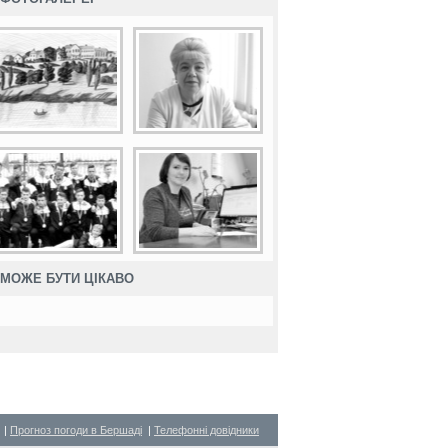
МОЖЕ БУТИ ЦІКАВО
|
Прогноз погоди в Бершаді
|
Телефонні довідники