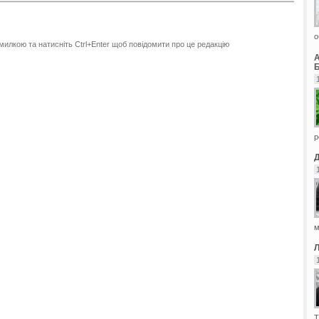
о
милкою та натисніть Ctrl+Enter щоб повідомити про це редакцію
Б
р
м
Т