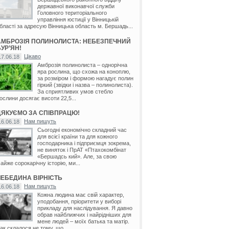
державної виконавчої служби
Головного територіального
управління юстиції у Вінницькій
бласті за адресую Вінницька область м. Бершадь...
АМБРОЗІЯ ПОЛИНОЛИСТА: НЕБЕЗПЕЧНИЙ
УР’ЯН!
Цікаво
17.06.18
Амброзія полинолиста – однорічна
яра рослина, що схожа на коноплю,
за розміром і формою нагадує полин
гіркий (звідки і назва – полинолиста).
За сприятливих умов стебло
ослини досягає висоти 22,5...
ДЯКУЄМО ЗА СПІВПРАЦЮ!
Нам пишуть
16.06.18
Сьогодні економічно складний час
для всієї країни та для кожного
господарника і підприємця зокрема,
не виняток і ПрАТ «Птахокомбінат
«Бершадсь кий». Але, за свою
айже сорокарічну історію, ми...
ЛЕБЕДИНА ВІРНІСТЬ
Нам пишуть
16.06.18
Кожна людина має свій характер,
уподобання, пріоритети у виборі
прикладу для наслідування. Я давно
обрав найближчих і найрідніших для
мене людей – моїх батька та матір.
ак склалося не тому, що...