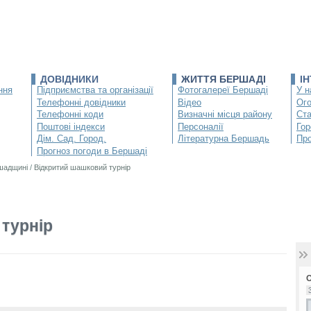
ДОВІДНИКИ
ЖИТТЯ БЕРШАДІ
І
ння
Підприємства та організації
Фотогалереї Бершаді
У н
Телефонні довідники
Відео
Ог
Телефонні коди
Визначні місця району
Ста
Поштові індекси
Персоналії
Гор
Дім. Сад. Город.
Літературна Бершадь
Про
Прогноз погоди в Бершаді
ршадщині
/
Відкритий шашковий турнір
турнір