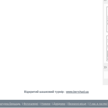
Відкритий шашковий турнір -
www.bershad.ua
ратурна Бершадь
|
Фотогалереї
|
Новини
|
Довідники
|
Визначні місця
|
У нас в гостях!