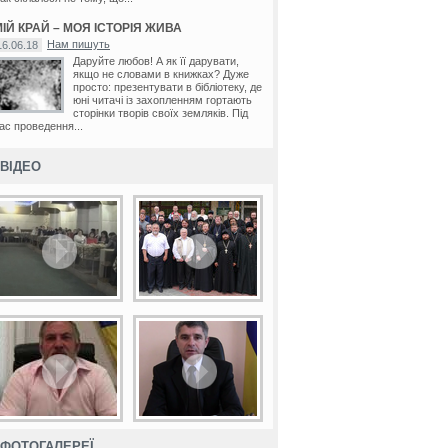
ІЙ КРАЙ – МОЯ ІСТОРІЯ ЖИВА
Нам пишуть
16.06.18
Даруйте любов! А як її дарувати,
якщо не словами в книжках? Дуже
просто: презентувати в бібліотеку, де
юні читачі із захопленням гортають
сторінки творів своїх земляків. Під
ас проведення...
ВІДЕО
ФОТОГАЛЕРЕЇ