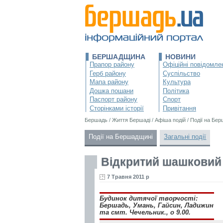
БЕРШАДЩИНА
НОВИНИ
Прапор району
Офіційні повідомле
Герб району
Суспільство
Мапа району
Культура
Дошка пошани
Політика
Паспорт району
Спорт
Сторінками історії
Привітання
Бершадь
/
Життя Бершаді
/
Афіша подій
/
Події на Бе
Події на Бершадщині
Загальні події
Відкритий шашковий 
7 Травня 2011 р
Будинок дитячої творчості:
Бершадь, Умань, Гайсин, Ладижин
та смт. Чечельник., о 9.00.