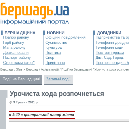
БЕРШАДЩИНА
НОВИНИ
ДОВІДНИКИ
Прапор району
Офіційні повідомлення
Підприємства та ор
Герб району
Суспільство
Телефонні довідни
Мапа району
Культура
Телефонні коди
Дошка пошани
Політика
Поштові індекси
Паспорт району
Спорт
Дім. Сад. Город.
Сторінками історії
Привітання
Прогноз погоди в 
Бершадь
/
Життя Бершаді
/
Афіша подій
/
Події на Бершадщині
/
Урочиста хода розпочн
Події на Бершадщині
Загальні події
Урочиста хода розпочнеться
9 Травня 2011 р
о 9.40 з центральної площі міста