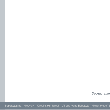
Урочиста хо
Бершадщина
|
Форуми
|
Сторінками історії
|
Літературна Бершадь
|
Фотогалереї