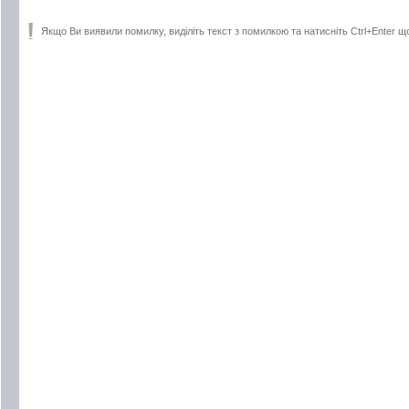
Якщо Ви виявили помилку, виділіть текст з помилкою та натисніть Ctrl+Enter щ