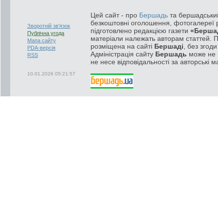
Цей сайт - про
Бершадь
та бершадський
безкоштовні оголошення, фотогалереї р
Зворотній зв'язок
підготовлено редакцією газети
«Берша
Публічна угода
матеріали належать авторам статтей. 
Мапа сайту
розміщена на сайті
Бершаді
, без згод
PDA-версія
Адміністрація сайту
Бершадь
може не п
RSS
не несе відповідальності за авторські м
10.01.2026 05:21:57