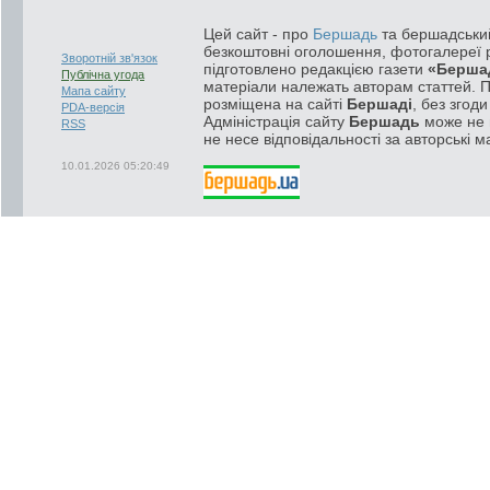
Цей сайт - про
Бершадь
та бершадський
безкоштовні оголошення, фотогалереї р
Зворотній зв'язок
підготовлено редакцією газети
«Берша
Публічна угода
матеріали належать авторам статтей. 
Мапа сайту
розміщена на сайті
Бершаді
, без згод
PDA-версія
Адміністрація сайту
Бершадь
може не п
RSS
не несе відповідальності за авторські м
10.01.2026 05:20:49