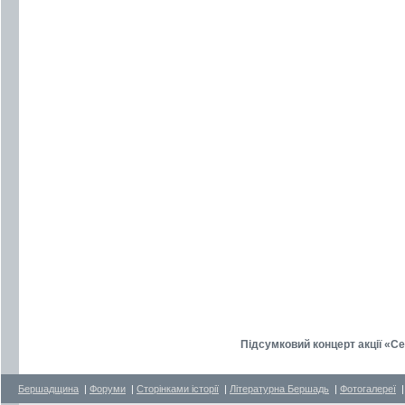
Підсумковий концерт акції «Сер
Бершадщина
|
Форуми
|
Сторінками історії
|
Літературна Бершадь
|
Фотогалереї