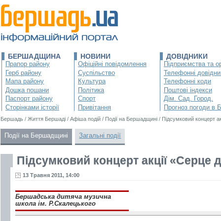
БЕРШАДЩИНА
НОВИНИ
ДОВІДНИКИ
Прапор району
Офіційні повідомлення
Підприємства та ор
Герб району
Суспільство
Телефонні довідни
Мапа району
Культура
Телефонні коди
Дошка пошани
Політика
Поштові індекси
Паспорт району
Спорт
Дім. Сад. Город.
Сторінками історії
Привітання
Прогноз погоди в 
Бершадь
/
Життя Бершаді
/
Афіша подій
/
Події на Бершадщині
/
Підсумковий концерт ак
Події на Бершадщині
Загальні події
Підсумковий концерт акції «Серце до
13 Травня 2011, 14:00
Бершадська дитяча музична
школа ім. Р.Скалецького