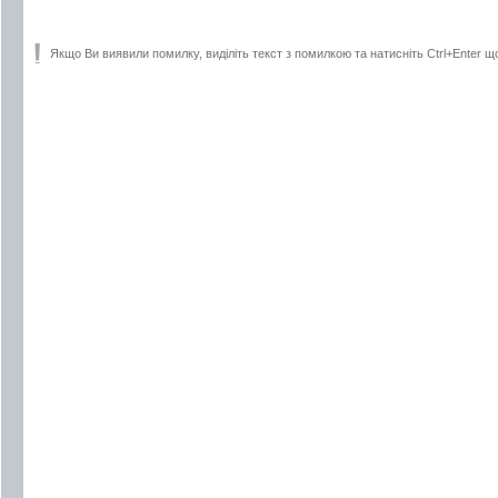
Якщо Ви виявили помилку, виділіть текст з помилкою та натисніть Ctrl+Enter щ