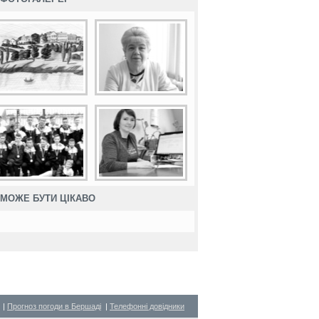
МОЖЕ БУТИ ЦІКАВО
|
Прогноз погоди в Бершаді
|
Телефонні довідники