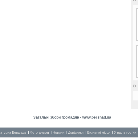
Загальні збори громадян -
www.bershad.ua
ратурна Бершадь
|
Фотогалереї
|
Новини
|
Довідники
|
Визначні місця
|
У нас в гостях!