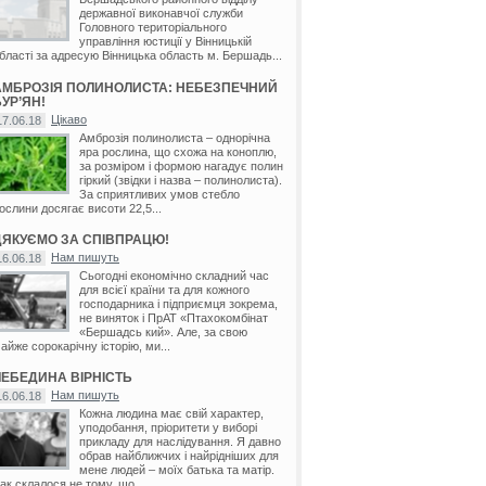
державної виконавчої служби
Головного територіального
управління юстиції у Вінницькій
бласті за адресую Вінницька область м. Бершадь...
АМБРОЗІЯ ПОЛИНОЛИСТА: НЕБЕЗПЕЧНИЙ
УР’ЯН!
Цікаво
17.06.18
Амброзія полинолиста – однорічна
яра рослина, що схожа на коноплю,
за розміром і формою нагадує полин
гіркий (звідки і назва – полинолиста).
За сприятливих умов стебло
ослини досягає висоти 22,5...
ДЯКУЄМО ЗА СПІВПРАЦЮ!
Нам пишуть
16.06.18
Сьогодні економічно складний час
для всієї країни та для кожного
господарника і підприємця зокрема,
не виняток і ПрАТ «Птахокомбінат
«Бершадсь кий». Але, за свою
айже сорокарічну історію, ми...
ЛЕБЕДИНА ВІРНІСТЬ
Нам пишуть
16.06.18
Кожна людина має свій характер,
уподобання, пріоритети у виборі
прикладу для наслідування. Я давно
обрав найближчих і найрідніших для
мене людей – моїх батька та матір.
ак склалося не тому, що...