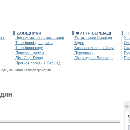
ДОВІДНИКИ
ЖИТТЯ БЕРШАДІ
І
ння
Підприємства та організації
Фотогалереї Бершаді
У н
Телефонні довідники
Відео
Ог
Телефонні коди
Визначні місця району
Ста
Поштові індекси
Персоналії
Гор
Дім. Сад. Город.
Літературна Бершадь
Про
Прогноз погоди в Бершаді
ршадщині
/
Загальні збори громадян
адян