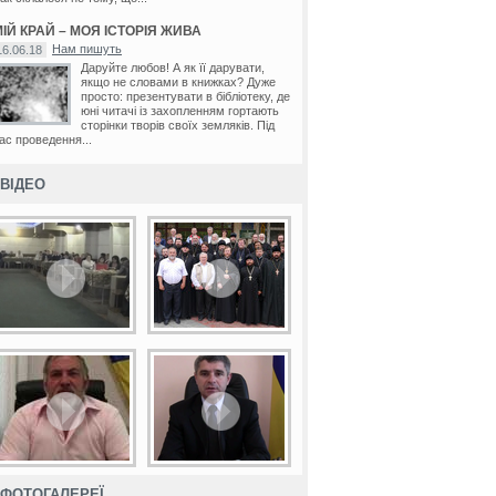
ІЙ КРАЙ – МОЯ ІСТОРІЯ ЖИВА
Нам пишуть
16.06.18
Даруйте любов! А як її дарувати,
якщо не словами в книжках? Дуже
просто: презентувати в бібліотеку, де
юні читачі із захопленням гортають
сторінки творів своїх земляків. Під
ас проведення...
ВІДЕО
ФОТОГАЛЕРЕЇ