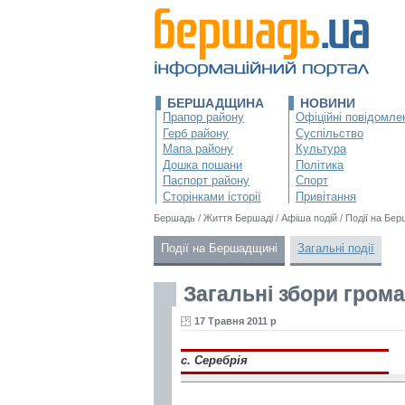
БЕРШАДЩИНА
НОВИНИ
Прапор району
Офіційні повідомле
Герб району
Суспільство
Мапа району
Культура
Дошка пошани
Політика
Паспорт району
Спорт
Сторінками історії
Привітання
Бершадь
/
Життя Бершаді
/
Афіша подій
/
Події на Бе
Події на Бершадщині
Загальні події
Загальні збори гром
17 Травня 2011 р
с. Серебрія