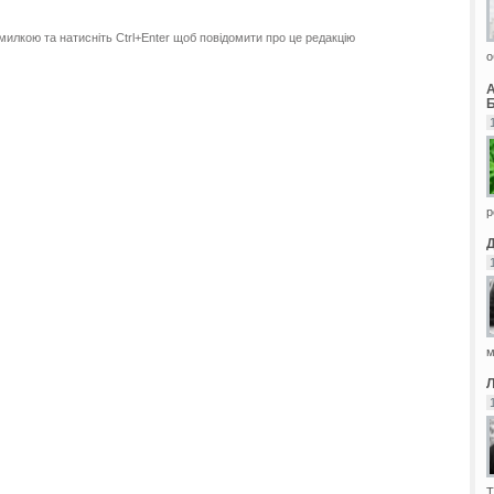
милкою та натисніть Ctrl+Enter щоб повідомити про це редакцію
о
Б
р
м
Т