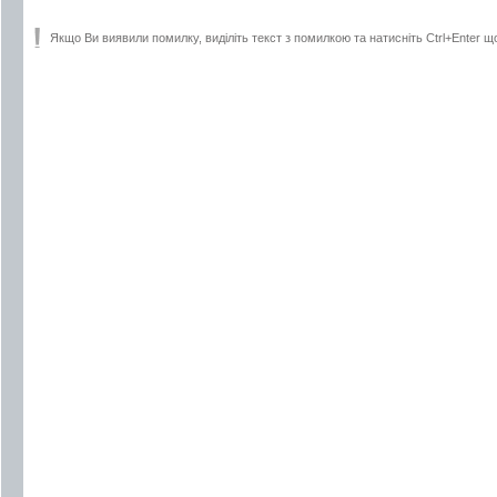
Якщо Ви виявили помилку, виділіть текст з помилкою та натисніть Ctrl+Enter щ