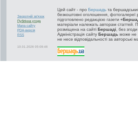
Цей сайт - про
Бершадь
та бершадський
безкоштовні оголошення, фотогалереї р
Зворотній зв'язок
підготовлено редакцією газети
«Берша
Публічна угода
матеріали належать авторам статтей. 
Мапа сайту
розміщена на сайті
Бершаді
, без згод
PDA-версія
Адміністрація сайту
Бершадь
може не п
RSS
не несе відповідальності за авторські м
10.01.2026 05:09:46