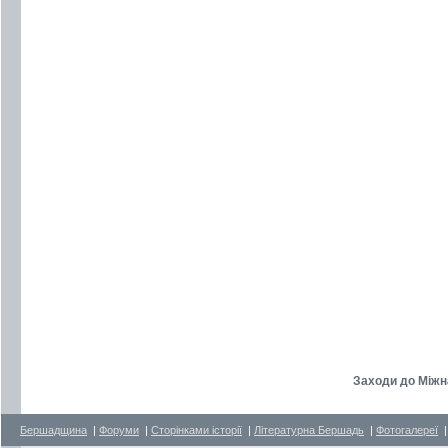
Заходи до Міжн
Бершадщина
|
Форуми
|
Сторінками історії
|
Літературна Бершадь
|
Фотогалереї