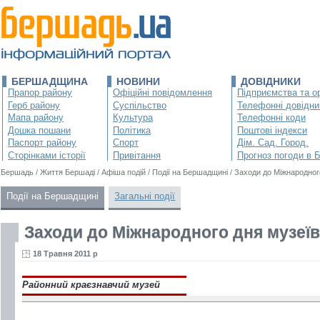
БЕРШАДЩИНА
НОВИНИ
ДОВІДНИКИ
Прапор району
Офіційні повідомлення
Підприємства та ор
Герб району
Суспільство
Телефонні довідни
Мапа району
Культура
Телефонні коди
Дошка пошани
Політика
Поштові індекси
Паспорт району
Спорт
Дім. Сад. Город.
Сторінками історії
Привітання
Прогноз погоди в 
Бершадь
/
Життя Бершаді
/
Афіша подій
/
Події на Бершадщині
/
Заходи до Міжнародног
Події на Бершадщині
Загальні події
Заходи до Міжнародного дня музеїв
18 Травня 2011 р
Районний краєзнавчий музей