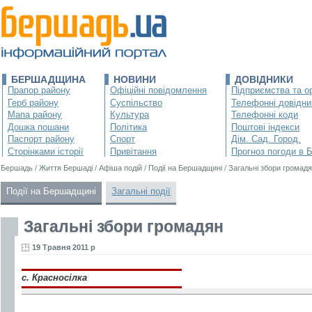
БЕРШАДЩИНА
НОВИНИ
ДОВІДНИКИ
Прапор району
Офіційні повідомлення
Підприємства та ор
Герб району
Суспільство
Телефонні довідни
Мапа району
Культура
Телефонні коди
Дошка пошани
Політика
Поштові індекси
Паспорт району
Спорт
Дім. Сад. Город.
Сторінками історії
Привітання
Прогноз погоди в 
Бершадь
/
Життя Бершаді
/
Афіша подій
/
Події на Бершадщині
/
Загальні збори громад
Події на Бершадщині
Загальні події
Загальні збори громадян
19 Травня 2011 р
с. Красносілка