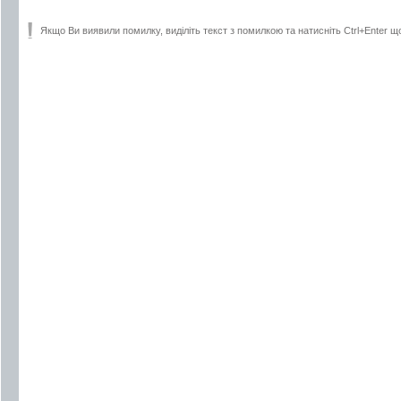
Якщо Ви виявили помилку, виділіть текст з помилкою та натисніть Ctrl+Enter щ