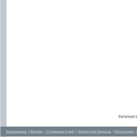
Загальні 
Бершадщина
|
Форуми
|
Сторінками історії
|
Літературна Бершадь
|
Фотогалереї