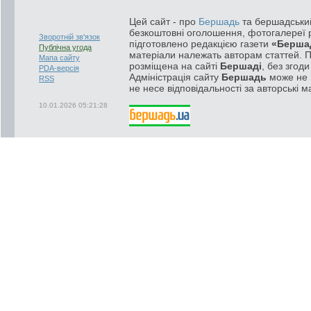
Цей сайт - про
Бершадь
та бершадський
безкоштовні оголошення, фотогалереї р
Зворотній зв'язок
підготовлено редакцією газети
«Берша
Публічна угода
матеріали належать авторам статтей. 
Мапа сайту
розміщена на сайті
Бершаді
, без згод
PDA-версія
Адміністрація сайту
Бершадь
може не п
RSS
не несе відповідальності за авторські м
10.01.2026 05:21:28