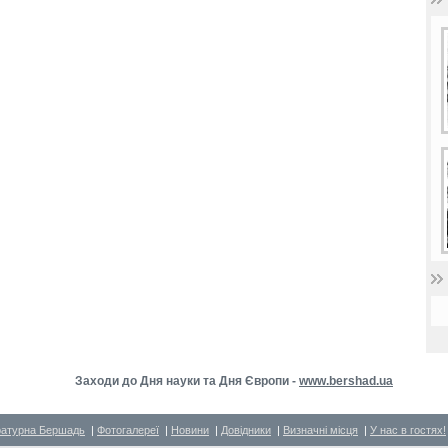
Заходи до Дня науки та Дня Європи -
www.bershad.ua
ратурна Бершадь
|
Фотогалереї
|
Новини
|
Довідники
|
Визначні місця
|
У нас в гостях!