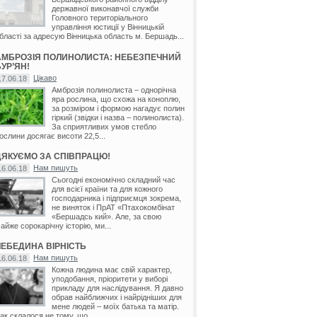
державної виконавчої служби
Головного територіального
управління юстиції у Вінницькій
бласті за адресую Вінницька область м. Бершадь...
АМБРОЗІЯ ПОЛИНОЛИСТА: НЕБЕЗПЕЧНИЙ
УР’ЯН!
Цікаво
17.06.18
Амброзія полинолиста – однорічна
яра рослина, що схожа на коноплю,
за розміром і формою нагадує полин
гіркий (звідки і назва – полинолиста).
За сприятливих умов стебло
ослини досягає висоти 22,5...
ДЯКУЄМО ЗА СПІВПРАЦЮ!
Нам пишуть
16.06.18
Сьогодні економічно складний час
для всієї країни та для кожного
господарника і підприємця зокрема,
не виняток і ПрАТ «Птахокомбінат
«Бершадсь кий». Але, за свою
айже сорокарічну історію, ми...
ЛЕБЕДИНА ВІРНІСТЬ
Нам пишуть
16.06.18
Кожна людина має свій характер,
уподобання, пріоритети у виборі
прикладу для наслідування. Я давно
обрав найближчих і найрідніших для
мене людей – моїх батька та матір.
ак склалося не тому, що...