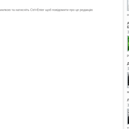
милкою та натисніть Ctrl+Enter щоб повідомити про це редакцію
о
Б
р
м
Т