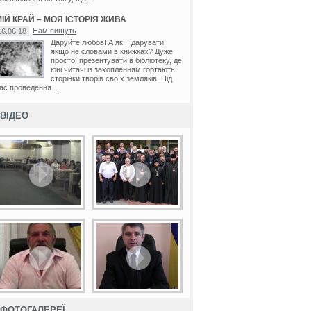
ІЙ КРАЙ – МОЯ ІСТОРІЯ ЖИВА
Нам пишуть
16.06.18
Даруйте любов! А як її дарувати,
якщо не словами в книжках? Дуже
просто: презентувати в бібліотеку, де
юні читачі із захопленням гортають
сторінки творів своїх земляків. Під
ас проведення...
ВІДЕО
ФОТОГАЛЕРЕЇ