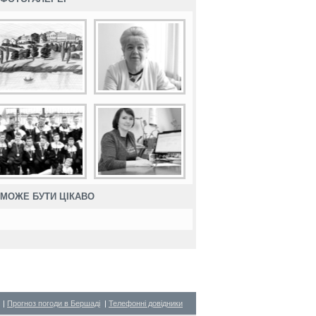
МОЖЕ БУТИ ЦІКАВО
|
Прогноз погоди в Бершаді
|
Телефонні довідники