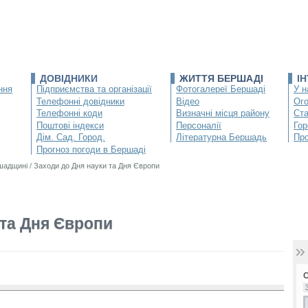
ДОВІДНИКИ
ЖИТТЯ БЕРШАДІ
І
ння
Підприємства та організації
Фотогалереї Бершаді
У н
Телефонні довідники
Відео
Ог
Телефонні коди
Визначні місця району
Ста
Поштові індекси
Персоналії
Гор
Дім. Сад. Город.
Літературна Бершадь
Про
Прогноз погоди в Бершаді
ршадщині
/
Заходи до Дня науки та Дня Європи
 та Дня Європи