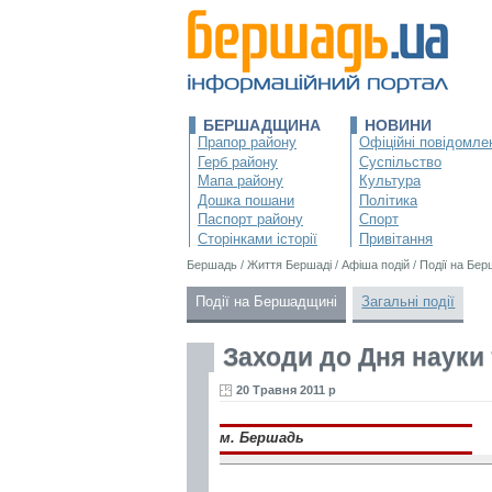
БЕРШАДЩИНА
НОВИНИ
Прапор району
Офіційні повідомле
Герб району
Суспільство
Мапа району
Культура
Дошка пошани
Політика
Паспорт району
Спорт
Сторінками історії
Привітання
Бершадь
/
Життя Бершаді
/
Афіша подій
/
Події на Бе
Події на Бершадщині
Загальні події
Заходи до Дня науки
20 Травня 2011 р
м. Бершадь