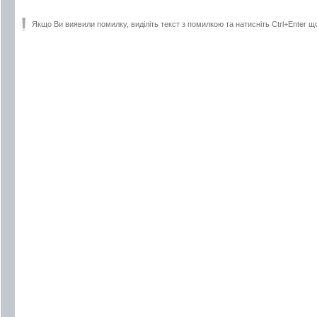
Якщо Ви виявили помилку, виділіть текст з помилкою та натисніть Ctrl+Enter щ