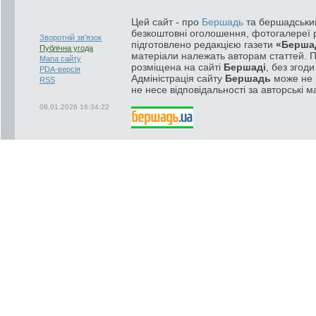
Цей сайт - про
Бершадь
та бершадський
безкоштовні оголошення, фотогалереї р
Зворотній зв'язок
підготовлено редакцією газети
«Берша
Публічна угода
матеріали належать авторам статтей. 
Мапа сайту
розміщена на сайті
Бершаді
, без згод
PDA-версія
Адміністрація сайту
Бершадь
може не п
RSS
не несе відповідальності за авторські м
08.01.2026 16:34:22