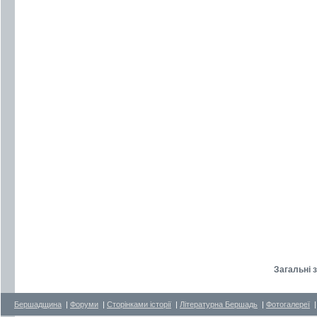
Загальні 
Бершадщина
|
Форуми
|
Сторінками історії
|
Літературна Бершадь
|
Фотогалереї