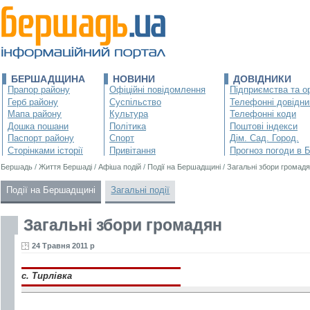
БЕРШАДЩИНА
НОВИНИ
ДОВІДНИКИ
Прапор району
Офіційні повідомлення
Підприємства та ор
Герб району
Суспільство
Телефонні довідни
Мапа району
Культура
Телефонні коди
Дошка пошани
Політика
Поштові індекси
Паспорт району
Спорт
Дім. Сад. Город.
Сторінками історії
Привітання
Прогноз погоди в 
Бершадь
/
Життя Бершаді
/
Афіша подій
/
Події на Бершадщині
/
Загальні збори громад
Події на Бершадщині
Загальні події
Загальні збори громадян
24 Травня 2011 р
с. Тирлівка