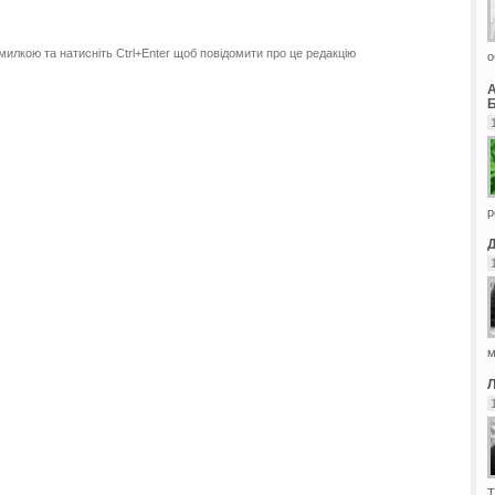
милкою та натисніть Ctrl+Enter щоб повідомити про це редакцію
о
Б
р
м
Т