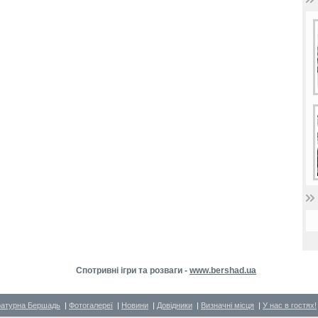
Спотривні ігри та розваги -
www.bershad.ua
ратурна Бершадь
|
Фотогалереї
|
Новини
|
Довідники
|
Визначні місця
|
У нас в гостях!