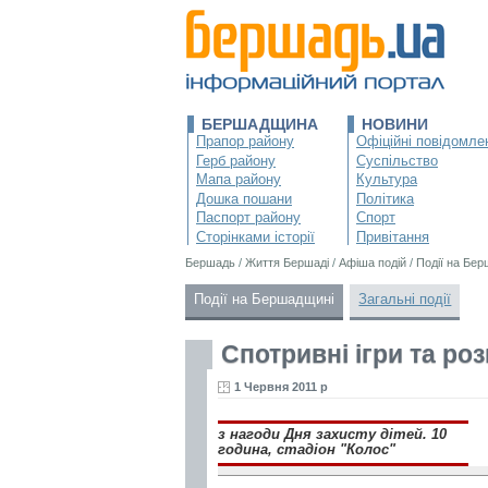
БЕРШАДЩИНА
НОВИНИ
Прапор району
Офіційні повідомле
Герб району
Суспільство
Мапа району
Культура
Дошка пошани
Політика
Паспорт району
Спорт
Сторінками історії
Привітання
Бершадь
/
Життя Бершаді
/
Афіша подій
/
Події на Бе
Події на Бершадщині
Загальні події
Спотривні ігри та ро
1 Червня 2011 р
з нагоди Дня захисту дітей. 10
година, стадіон "Колос"