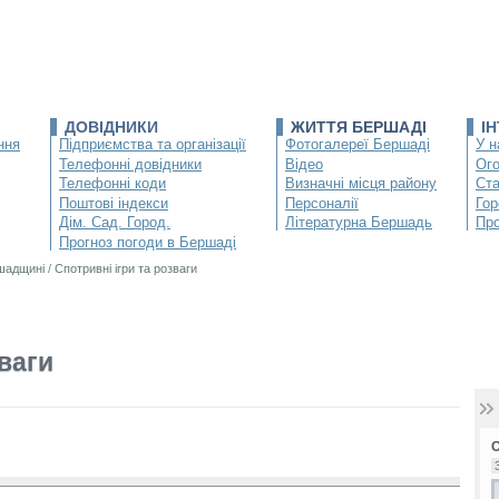
ДОВІДНИКИ
ЖИТТЯ БЕРШАДІ
І
ння
Підприємства та організації
Фотогалереї Бершаді
У н
Телефонні довідники
Відео
Ог
Телефонні коди
Визначні місця району
Ста
Поштові індекси
Персоналії
Гор
Дім. Сад. Город.
Літературна Бершадь
Про
Прогноз погоди в Бершаді
ршадщині
/
Спотривні ігри та розваги
зваги