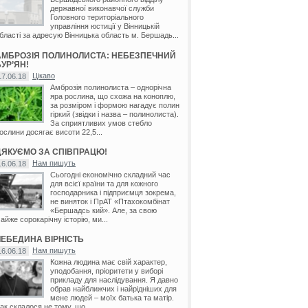
державної виконавчої служби
Головного територіального
управління юстиції у Вінницькій
бласті за адресую Вінницька область м. Бершадь...
АМБРОЗІЯ ПОЛИНОЛИСТА: НЕБЕЗПЕЧНИЙ
УР’ЯН!
Цікаво
17.06.18
Амброзія полинолиста – однорічна
яра рослина, що схожа на коноплю,
за розміром і формою нагадує полин
гіркий (звідки і назва – полинолиста).
За сприятливих умов стебло
ослини досягає висоти 22,5...
ДЯКУЄМО ЗА СПІВПРАЦЮ!
Нам пишуть
16.06.18
Сьогодні економічно складний час
для всієї країни та для кожного
господарника і підприємця зокрема,
не виняток і ПрАТ «Птахокомбінат
«Бершадсь кий». Але, за свою
айже сорокарічну історію, ми...
ЛЕБЕДИНА ВІРНІСТЬ
Нам пишуть
16.06.18
Кожна людина має свій характер,
уподобання, пріоритети у виборі
прикладу для наслідування. Я давно
обрав найближчих і найрідніших для
мене людей – моїх батька та матір.
ак склалося не тому, що...