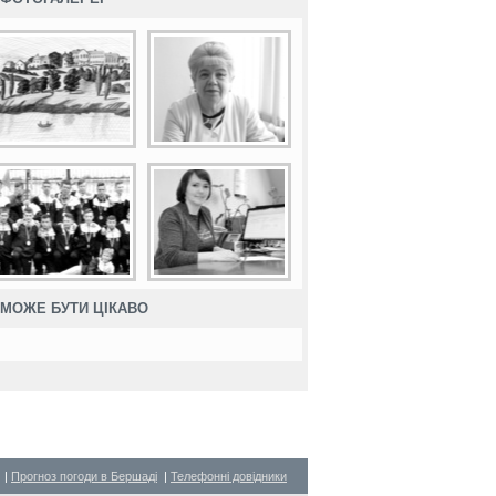
МОЖЕ БУТИ ЦІКАВО
|
Прогноз погоди в Бершаді
|
Телефонні довідники