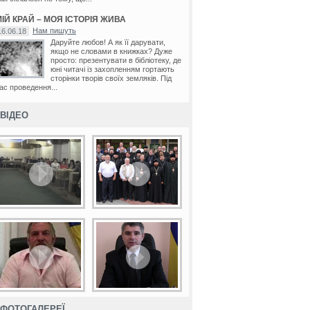
ІЙ КРАЙ – МОЯ ІСТОРІЯ ЖИВА
Нам пишуть
16.06.18
Даруйте любов! А як її дарувати,
якщо не словами в книжках? Дуже
просто: презентувати в бібліотеку, де
юні читачі із захопленням гортають
сторінки творів своїх земляків. Під
ас проведення...
ВІДЕО
ФОТОГАЛЕРЕЇ