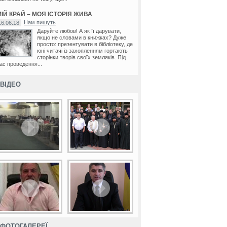
ІЙ КРАЙ – МОЯ ІСТОРІЯ ЖИВА
Нам пишуть
16.06.18
Даруйте любов! А як її дарувати,
якщо не словами в книжках? Дуже
просто: презентувати в бібліотеку, де
юні читачі із захопленням гортають
сторінки творів своїх земляків. Під
ас проведення...
ВІДЕО
ФОТОГАЛЕРЕЇ