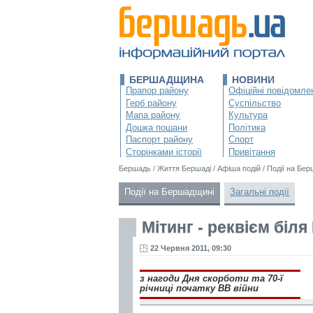
БЕРШАДЩИНА
НОВИНИ
Прапор району
Офіційні повідомле
Герб району
Суспільство
Мапа району
Культура
Дошка пошани
Політика
Паспорт району
Спорт
Сторінками історії
Привітання
Бершадь
/
Життя Бершаді
/
Афіша подій
/
Події на Бе
Події на Бершадщині
Загальні події
Мітинг - реквієм біл
22 Червня 2011, 09:30
з нагоди Дня скорботи та 70-ї
річниці початку ВВ війни