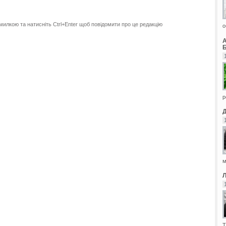
милкою та натисніть Ctrl+Enter щоб повідомити про це редакцію
о
Б
р
м
Т