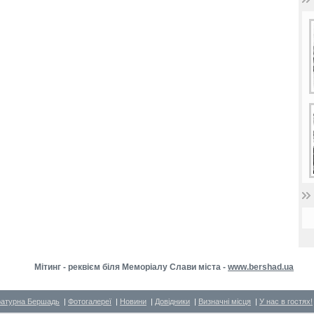
Мітинг - реквієм біля Меморіалу Слави міста -
www.bershad.ua
ратурна Бершадь
|
Фотогалереї
|
Новини
|
Довідники
|
Визначні місця
|
У нас в гостях!