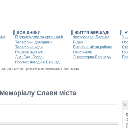
ДОВІДНИКИ
ЖИТТЯ БЕРШАДІ
І
ння
Підприємства та організації
Фотогалереї Бершаді
У н
Телефонні довідники
Відео
Ог
Телефонні коди
Визначні місця району
Ста
Поштові індекси
Персоналії
Гор
Дім. Сад. Город.
Літературна Бершадь
Про
Прогноз погоди в Бершаді
ршадщині
/
Мітинг - реквієм біля Меморіалу Слави міста
я Меморіалу Слави міста