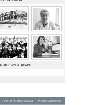
МОЖЕ БУТИ ЦІКАВО
|
Прогноз погоди в Бершаді
|
Телефонні довідники