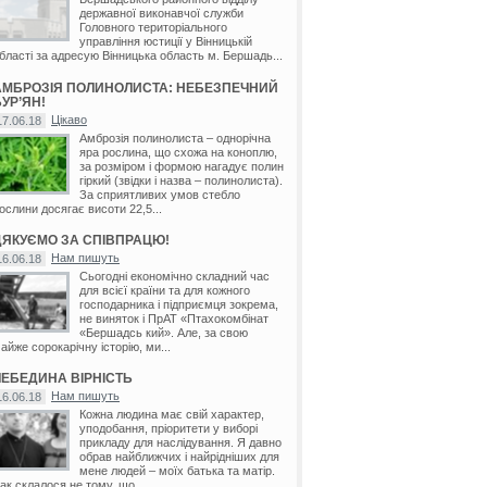
державної виконавчої служби
Головного територіального
управління юстиції у Вінницькій
бласті за адресую Вінницька область м. Бершадь...
АМБРОЗІЯ ПОЛИНОЛИСТА: НЕБЕЗПЕЧНИЙ
УР’ЯН!
Цікаво
17.06.18
Амброзія полинолиста – однорічна
яра рослина, що схожа на коноплю,
за розміром і формою нагадує полин
гіркий (звідки і назва – полинолиста).
За сприятливих умов стебло
ослини досягає висоти 22,5...
ДЯКУЄМО ЗА СПІВПРАЦЮ!
Нам пишуть
16.06.18
Сьогодні економічно складний час
для всієї країни та для кожного
господарника і підприємця зокрема,
не виняток і ПрАТ «Птахокомбінат
«Бершадсь кий». Але, за свою
айже сорокарічну історію, ми...
ЛЕБЕДИНА ВІРНІСТЬ
Нам пишуть
16.06.18
Кожна людина має свій характер,
уподобання, пріоритети у виборі
прикладу для наслідування. Я давно
обрав найближчих і найрідніших для
мене людей – моїх батька та матір.
ак склалося не тому, що...