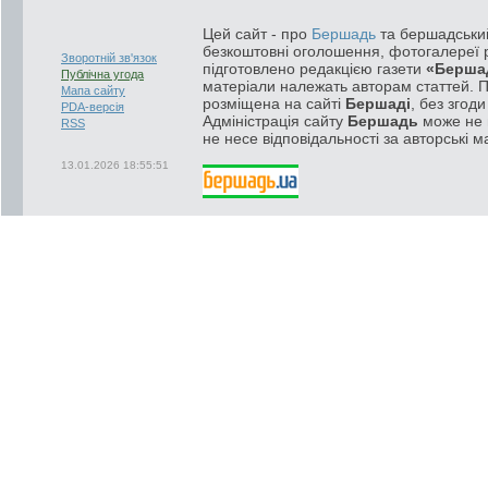
Цей сайт - про
Бершадь
та бершадський
безкоштовні оголошення, фотогалереї р
Зворотній зв'язок
підготовлено редакцією газети
«Берша
Публічна угода
матеріали належать авторам статтей. 
Мапа сайту
розміщена на сайті
Бершаді
, без згод
PDA-версія
Адміністрація сайту
Бершадь
може не п
RSS
не несе відповідальності за авторські м
13.01.2026 18:55:51