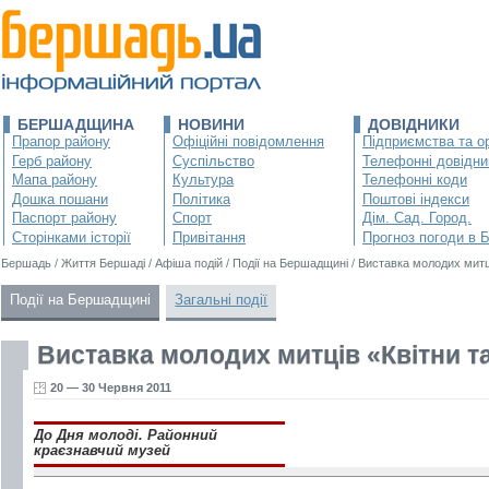
БЕРШАДЩИНА
НОВИНИ
ДОВІДНИКИ
Прапор району
Офіційні повідомлення
Підприємства та ор
Герб району
Суспільство
Телефонні довідни
Мапа району
Культура
Телефонні коди
Дошка пошани
Політика
Поштові індекси
Паспорт району
Спорт
Дім. Сад. Город.
Сторінками історії
Привітання
Прогноз погоди в 
Бершадь
/
Життя Бершаді
/
Афіша подій
/
Події на Бершадщині
/
Виставка молодих митц
Події на Бершадщині
Загальні події
Виставка молодих митців «Квітни 
20 — 30 Червня 2011
До Дня молоді. Районний
краєзнавчий музей