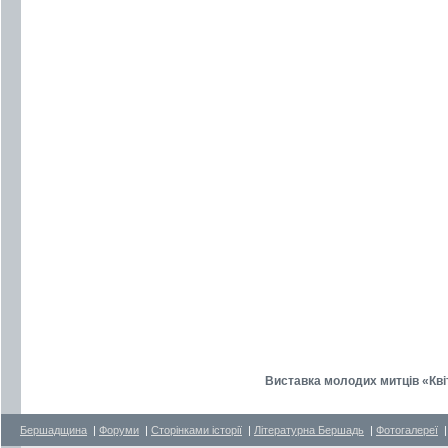
Виставка молодих митців «Кв
Бершадщина
|
Форуми
|
Сторінками історії
|
Літературна Бершадь
|
Фотогалереї