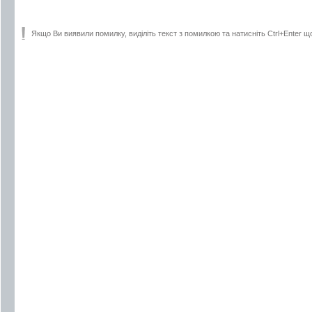
Якщо Ви виявили помилку, виділіть текст з помилкою та натисніть Ctrl+Enter щ