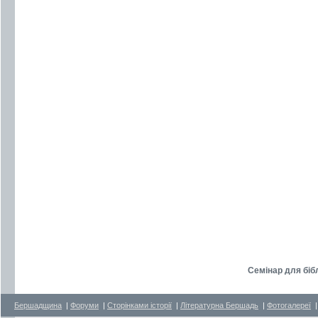
Семінар для бібл
Бершадщина
|
Форуми
|
Сторінками історії
|
Літературна Бершадь
|
Фотогалереї