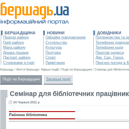
БЕРШАДЩИНА
НОВИНИ
ДОВІДНИКИ
Прапор району
Офіційні повідомлення
Підприємства та ор
Герб району
Суспільство
Телефонні довідни
Мапа району
Культура
Телефонні коди
Дошка пошани
Політика
Поштові індекси
Паспорт району
Спорт
Дім. Сад. Город.
Сторінками історії
Привітання
Прогноз погоди в 
Бершадь
/
Життя Бершаді
/
Афіша подій
/
Події на Бершадщині
/
Семінар для бібліотечн
Події на Бершадщині
Загальні події
Семінар для бібліотечних працівник
24 Червня 2011 р
Районна бібліотека