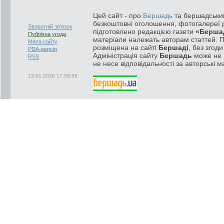
Цей сайт - про
Бершадь
та бершадський
безкоштовні оголошення, фотогалереї р
Зворотній зв'язок
підготовлено редакцією газети
«Берша
Публічна угода
матеріали належать авторам статтей. 
Мапа сайту
розміщена на сайті
Бершаді
, без згод
PDA-версія
Адміністрація сайту
Бершадь
може не п
RSS
не несе відповідальності за авторські м
13.01.2026 17:58:58