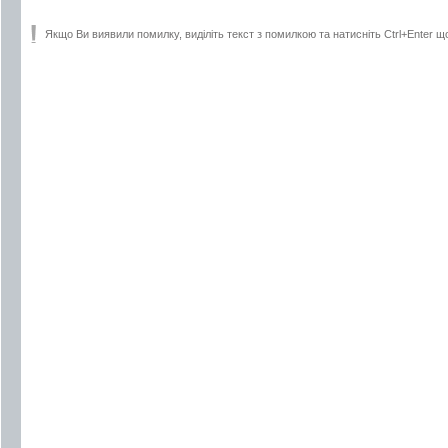
Якщо Ви виявили помилку, виділіть текст з помилкою та натисніть Ctrl+Enter щ