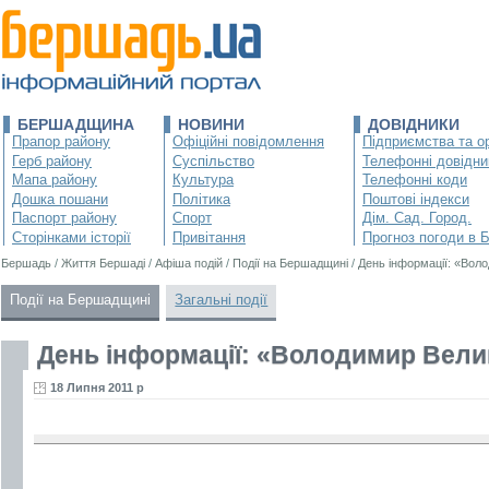
БЕРШАДЩИНА
НОВИНИ
ДОВІДНИКИ
Прапор району
Офіційні повідомлення
Підприємства та ор
Герб району
Суспільство
Телефонні довідни
Мапа району
Культура
Телефонні коди
Дошка пошани
Політика
Поштові індекси
Паспорт району
Спорт
Дім. Сад. Город.
Сторінками історії
Привітання
Прогноз погоди в 
Бершадь
/
Життя Бершаді
/
Афіша подій
/
Події на Бершадщині
/
День інформації: «Воло
Події на Бершадщині
Загальні події
День інформації: «Володимир Велик
18 Липня 2011 р