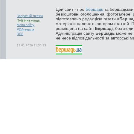
Цей сайт - про
Бершадь
та бершадський
безкоштовні оголошення, фотогалереї р
Зворотній зв'язок
підготовлено редакцією газети
«Берша
Публічна угода
матеріали належать авторам статтей. 
Мапа сайту
розміщена на сайті
Бершаді
, без згод
PDA-версія
Адміністрація сайту
Бершадь
може не п
RSS
не несе відповідальності за авторські м
12.01.2026 11:30:33