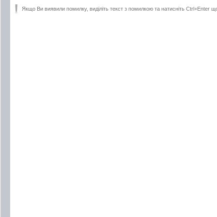
Якщо Ви виявили помилку, виділіть текст з помилкою та натисніть Ctrl+Enter щ