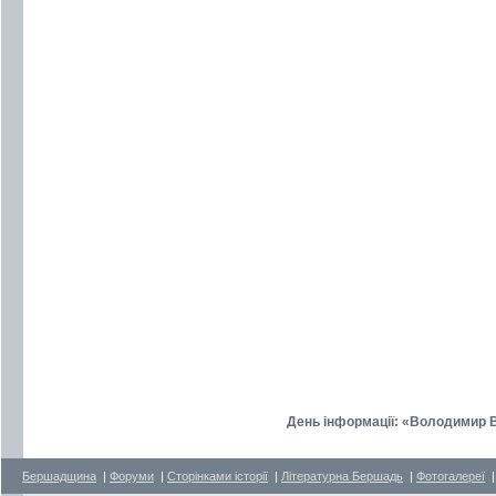
День інформації: «Володимир Ве
Бершадщина
|
Форуми
|
Сторінками історії
|
Літературна Бершадь
|
Фотогалереї