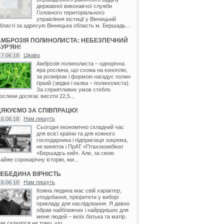
державної виконавчої служби
Головного територіального
управління юстиції у Вінницькій
бласті за адресую Вінницька область м. Бершадь...
АМБРОЗІЯ ПОЛИНОЛИСТА: НЕБЕЗПЕЧНИЙ
УР’ЯН!
Цікаво
17.06.18
Амброзія полинолиста – однорічна
яра рослина, що схожа на коноплю,
за розміром і формою нагадує полин
гіркий (звідки і назва – полинолиста).
За сприятливих умов стебло
ослини досягає висоти 22,5...
ДЯКУЄМО ЗА СПІВПРАЦЮ!
Нам пишуть
16.06.18
Сьогодні економічно складний час
для всієї країни та для кожного
господарника і підприємця зокрема,
не виняток і ПрАТ «Птахокомбінат
«Бершадсь кий». Але, за свою
айже сорокарічну історію, ми...
ЛЕБЕДИНА ВІРНІСТЬ
Нам пишуть
16.06.18
Кожна людина має свій характер,
уподобання, пріоритети у виборі
прикладу для наслідування. Я давно
обрав найближчих і найрідніших для
мене людей – моїх батька та матір.
ак склалося не тому, що...