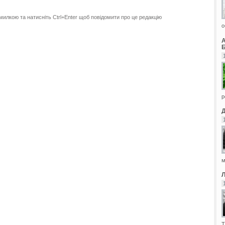
милкою та натисніть Ctrl+Enter щоб повідомити про це редакцію
о
Б
р
м
Т