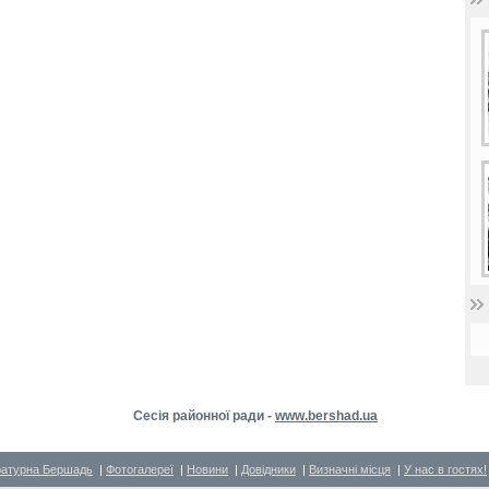
Сесія районної ради -
www.bershad.ua
ратурна Бершадь
|
Фотогалереї
|
Новини
|
Довідники
|
Визначні місця
|
У нас в гостях!