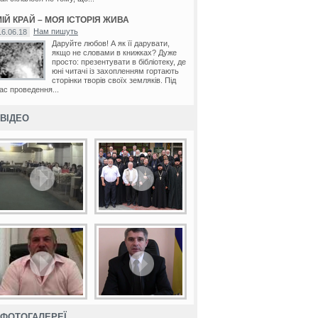
ІЙ КРАЙ – МОЯ ІСТОРІЯ ЖИВА
Нам пишуть
16.06.18
Даруйте любов! А як її дарувати,
якщо не словами в книжках? Дуже
просто: презентувати в бібліотеку, де
юні читачі із захопленням гортають
сторінки творів своїх земляків. Під
ас проведення...
ВІДЕО
ФОТОГАЛЕРЕЇ