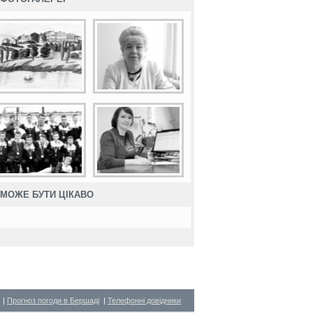
МОЖЕ БУТИ ЦІКАВО
|
Прогноз погоди в Бершаді
|
Телефонні довідники