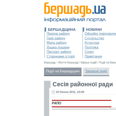
БЕРШАДЩИНА
НОВИНИ
Прапор району
Офіційні повідомле
Герб району
Суспільство
Мапа району
Культура
Дошка пошани
Політика
Паспорт району
Спорт
Сторінками історії
Привітання
Бершадь
/
Життя Бершаді
/
Афіша подій
/
Події на Бе
Події на Бершадщині
Загальні події
Сесія районної ради
19 Липня 2011, 10:00
РАПО