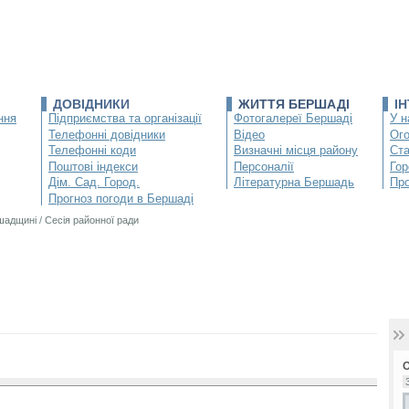
ДОВІДНИКИ
ЖИТТЯ БЕРШАДІ
І
ння
Підприємства та організації
Фотогалереї Бершаді
У н
Телефонні довідники
Відео
Ог
Телефонні коди
Визначні місця району
Ста
Поштові індекси
Персоналії
Гор
Дім. Сад. Город.
Літературна Бершадь
Про
Прогноз погоди в Бершаді
ршадщині
/
Сесія районної ради