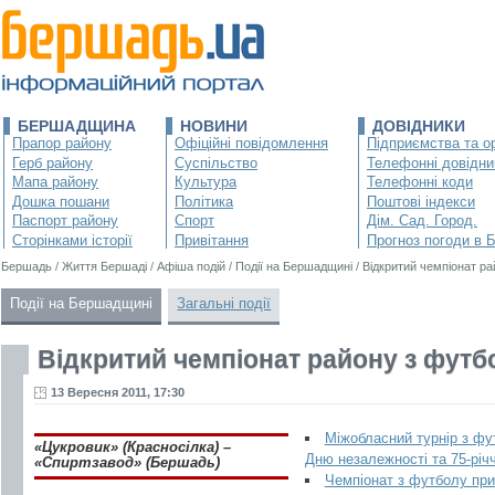
БЕРШАДЩИНА
НОВИНИ
ДОВІДНИКИ
Прапор району
Офіційні повідомлення
Підприємства та ор
Герб району
Суспільство
Телефонні довідни
Мапа району
Культура
Телефонні коди
Дошка пошани
Політика
Поштові індекси
Паспорт району
Спорт
Дім. Сад. Город.
Сторінками історії
Привітання
Прогноз погоди в 
Бершадь
/
Життя Бершаді
/
Афіша подій
/
Події на Бершадщині
/
Відкритий чемпіонат р
Події на Бершадщині
Загальні події
Відкритий чемпіонат району з футб
13 Вересня 2011, 17:30
Міжобласний турнір з фу
«Цукровик» (Красносілка) –
Дню незалежності та 75-рі
«Спиртзавод» (Бершадь)
Чемпіонат з футболу при