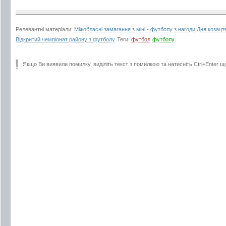
Релевантні матеріали:
Міжобласні замагання з міні - футболу з нагоди Дня козацт
Відкритий чемпіонат району з футболу
Теги:
футбол
футболу
Якщо Ви виявили помилку, виділіть текст з помилкою та натисніть Ctrl+Enter щ