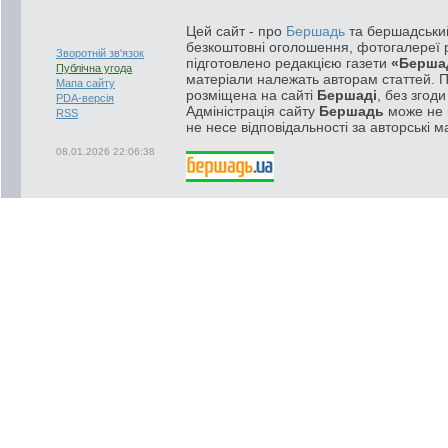
Цей сайт - про
Бершадь
та бершадський
безкоштовні оголошення, фотогалереї р
Зворотній зв'язок
підготовлено редакцією газети
«Берша
Публічна угода
матеріали належать авторам статтей. 
Мапа сайту
розміщена на сайті
Бершаді
, без згод
PDA-версія
Адміністрація сайту
Бершадь
може не п
RSS
не несе відповідальності за авторські м
08.01.2026 22:06:38