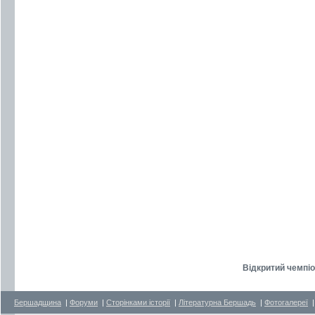
Відкритий чемпіо
Бершадщина
|
Форуми
|
Сторінками історії
|
Літературна Бершадь
|
Фотогалереї