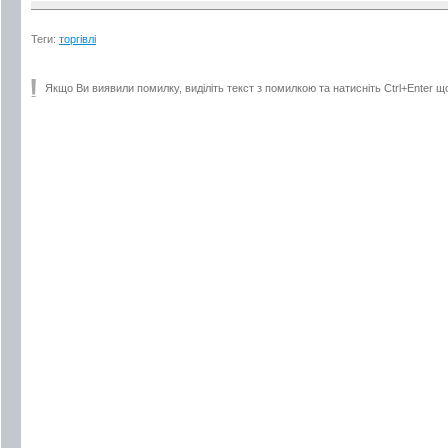
Теги:
торгівлі
Якщо Ви виявили помилку, виділіть текст з помилкою та натисніть Ctrl+Enter щ