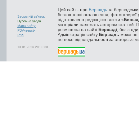
Цей сайт - про
Бершадь
та бершадський
безкоштовні оголошення, фотогалереї р
Зворотній зв'язок
підготовлено редакцією газети
«Берша
Публічна угода
матеріали належать авторам статтей. 
Мапа сайту
розміщена на сайті
Бершаді
, без згод
PDA-версія
Адміністрація сайту
Бершадь
може не п
RSS
не несе відповідальності за авторські м
13.01.2026 20:30:38