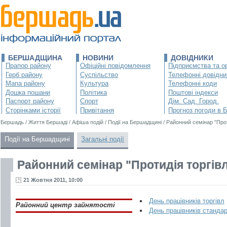
БЕРШАДЩИНА
НОВИНИ
ДОВІДНИКИ
Прапор району
Офіційні повідомлення
Підприємства та ор
Герб району
Суспільство
Телефонні довідни
Мапа району
Культура
Телефонні коди
Дошка пошани
Політика
Поштові індекси
Паспорт району
Спорт
Дім. Сад. Город.
Сторінками історії
Привітання
Прогноз погоди в 
Бершадь
/
Життя Бершаді
/
Афіша подій
/
Події на Бершадщині
/
Районний семінар "Прот
Події на Бершадщині
Загальні події
Районний семінар "Протидія торгів
21 Жовтня 2011, 10:00
День працівників торгівл
Районний центр зайнятості
День працівників стандар