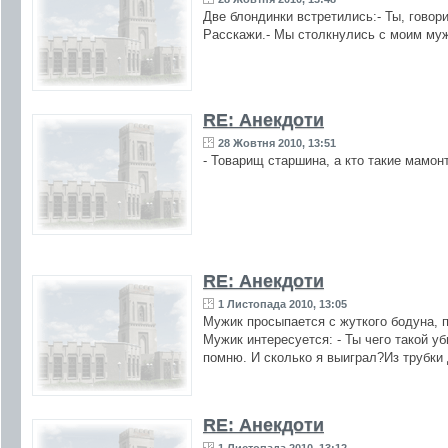
Две блондинки встретились:- Ты, говор
Расскажи.- Мы столкнулись с моим му
RE: Анекдоти
28 Жовтня 2010, 13:51
- Товарищ старшина, а кто такие мамон
RE: Анекдоти
1 Листопада 2010, 13:05
Мужик просыпается с жуткого бодуна, п
Мужик интересуется: - Ты чего такой уб
помню. И сколько я выиграл?Из трубки 
RE: Анекдоти