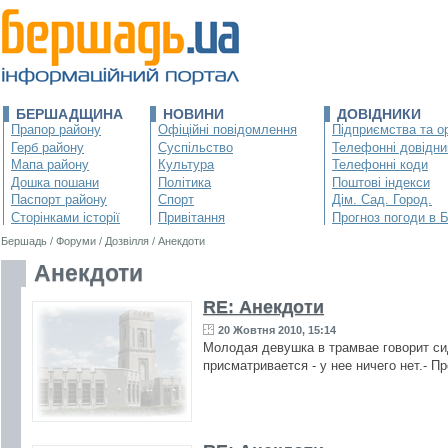
БЕРШАДЩИНА
НОВИНИ
ДОВІДНИКИ
Прапор району
Офіційні повідомлення
Підприємства та ор
Герб району
Суспільство
Телефонні довідни
Мапа району
Культура
Телефонні коди
Дошка пошани
Політика
Поштові індекси
Паспорт району
Спорт
Дім. Сад. Город.
Сторінками історії
Привітання
Прогноз погоди в 
Бершадь
/
Форуми
/
Дозвілля
/
Анекдоти
Анекдоти
RE: Анекдоти
20 Жовтня 2010, 15:14
Молодая девушка в трамвае говорит си
присматривается - у нее ничего нет.- Пр