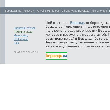
Бершадщина
|
Форуми
|
Сторінками історії
|
Літературна Бершадь
|
Фотогалереї
Цей сайт - про
Бершадь
та бершадський
безкоштовні оголошення, фотогалереї р
Зворотній зв'язок
підготовлено редакцією газети
«Берша
Публічна угода
матеріали належать авторам статтей. 
Мапа сайту
розміщена на сайті
Бершаді
, без згод
PDA-версія
Адміністрація сайту
Бершадь
може не п
RSS
не несе відповідальності за авторські м
09.01.2026 06:40:31