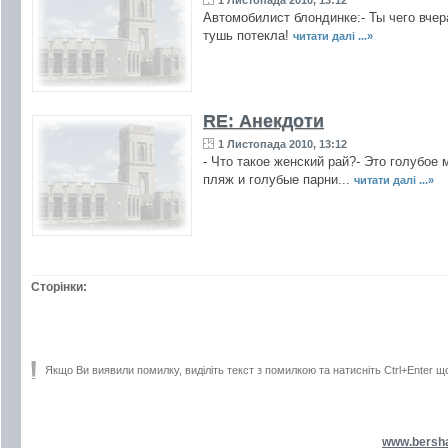
1 Листопада 2010, 13:12
Автомобилист блондинке:- Ты чего вчер
тушь потекла!
читати далі ...»
RE: Анекдоти
1 Листопада 2010, 13:12
- Что такое женский рай?- Это голубое 
пляж и голубые парни...
читати далі ...»
Сторінки:
Якщо Ви виявили помилку, виділіть текст з помилкою та натисніть Ctrl+Enter щ
www.bersh