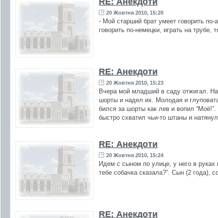
RE: Анекдоти
20 Жовтня 2010, 15:20
- Мой старший брат умеет говорить по-
говорить по-немецки, играть на трубе, 
RE: Анекдоти
20 Жовтня 2010, 15:23
Вчера мой младший в саду отжигал. На 
шорты и надел их. Молодая и глуповат
бился за шорты как лев и вопил “Моё!”
быстро схватил чьи-то штаны и натянул 
RE: Анекдоти
20 Жовтня 2010, 15:24
Идем с сыном по улице, у него в руках
тебе собачка сказала?”. Сын (2 года), 
RE: Анекдоти