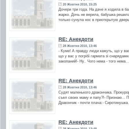
20 Жовтня 2010, 15:25
Дочери три года. На даче я ходила в б
жарко. Дочь не верила, бабушка решила
только сунула нос в приоткрытую дверь
RE: Анекдоти
28 Жовтня 2010, 13:46
- Куме! А правду люди кажуть, що у ва
що у вас у погрiбi гармата зi снарядами
закопаний!- Ну.. Чого нема - того нема..
RE: Анекдоти
28 Жовтня 2010, 13:46
Судят маленького дракончика. Прокурор
съел своих маму и папу?!- Признаю... П
Дракончик - почти плача:- Сиротинушка.
RE: Анекдоти
28 Жовтня 2010, 13:48