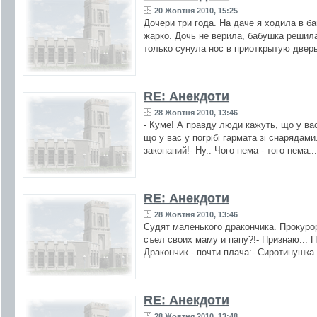
20 Жовтня 2010, 15:25
Дочери три года. На даче я ходила в б
жарко. Дочь не верила, бабушка решила
только сунула нос в приоткрытую дверь
RE: Анекдоти
28 Жовтня 2010, 13:46
- Куме! А правду люди кажуть, що у ва
що у вас у погрiбi гармата зi снарядами
закопаний!- Ну.. Чого нема - того нема..
RE: Анекдоти
28 Жовтня 2010, 13:46
Судят маленького дракончика. Прокурор
съел своих маму и папу?!- Признаю... П
Дракончик - почти плача:- Сиротинушка.
RE: Анекдоти
28 Жовтня 2010, 13:48