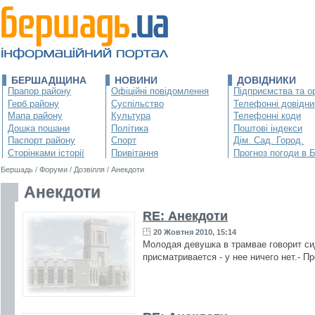
БЕРШАДЩИНА
НОВИНИ
ДОВІДНИКИ
Прапор району
Офіційні повідомлення
Підприємства та ор
Герб району
Суспільство
Телефонні довідни
Мапа району
Культура
Телефонні коди
Дошка пошани
Політика
Поштові індекси
Паспорт району
Спорт
Дім. Сад. Город.
Сторінками історії
Привітання
Прогноз погоди в 
Бершадь
/
Форуми
/
Дозвілля
/
Анекдоти
Анекдоти
RE: Анекдоти
20 Жовтня 2010, 15:14
Молодая девушка в трамвае говорит си
присматривается - у нее ничего нет.- Пр