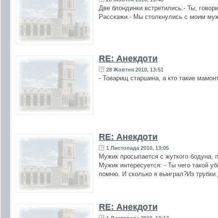
Две блондинки встретились:- Ты, говор
Расскажи.- Мы столкнулись с моим му
RE: Анекдоти
28 Жовтня 2010, 13:51
- Товарищ старшина, а кто такие мамон
RE: Анекдоти
1 Листопада 2010, 13:05
Мужик просыпается с жуткого бодуна, п
Мужик интересуется: - Ты чего такой уб
помню. И сколько я выиграл?Из трубки 
RE: Анекдоти