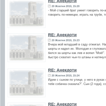
RE: Анекдоти
20 Жовтня 2010, 15:20
- Мой старший брат умеет говорить по-
говорить по-немецки, играть на трубе, 
RE: Анекдоти
20 Жовтня 2010, 15:23
Вчера мой младший в саду отжигал. На 
шорты и надел их. Молодая и глуповат
бился за шорты как лев и вопил “Моё!”
быстро схватил чьи-то штаны и натянул 
RE: Анекдоти
20 Жовтня 2010, 15:24
Идем с сыном по улице, у него в руках
тебе собачка сказала?”. Сын (2 года), 
RE: Анекдоти