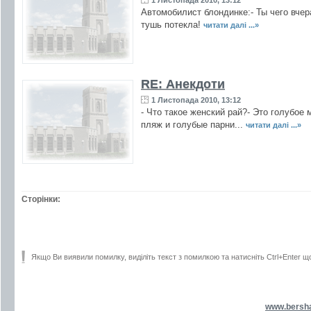
1 Листопада 2010, 13:12
Автомобилист блондинке:- Ты чего вчер
тушь потекла!
читати далі ...»
RE: Анекдоти
1 Листопада 2010, 13:12
- Что такое женский рай?- Это голубое 
пляж и голубые парни...
читати далі ...»
Сторінки:
Якщо Ви виявили помилку, виділіть текст з помилкою та натисніть Ctrl+Enter щ
www.bersh