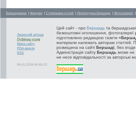
Бершадщина
|
Форуми
|
Сторінками історії
|
Літературна Бершадь
|
Фотогалереї
Цей сайт - про
Бершадь
та бершадський
безкоштовні оголошення, фотогалереї р
Зворотній зв'язок
підготовлено редакцією газети
«Берша
Публічна угода
матеріали належать авторам статтей. 
Мапа сайту
розміщена на сайті
Бершаді
, без згод
PDA-версія
Адміністрація сайту
Бершадь
може не п
RSS
не несе відповідальності за авторські м
09.01.2026 06:40:23