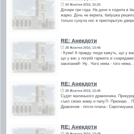
20 Жовтня 2010, 15:25
Дочери три года. На даче я ходила в б
жарко. Дочь не верила, бабушка решила
только сунула нос в приоткрытую дверь
RE: Анекдоти
28 Жовтня 2010, 13:46
- Куме! А правду люди кажуть, що у ва
що у вас у погрiбi гармата зi снарядами
закопаний!- Ну.. Чого нема - того нема..
RE: Анекдоти
28 Жовтня 2010, 13:46
Судят маленького дракончика. Прокурор
съел своих маму и папу?!- Признаю... П
Дракончик - почти плача:- Сиротинушка.
RE: Анекдоти
28 Жовтня 2010, 13:48