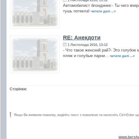
1 Листопада 2010, 13:12
Автомобилист блондинке:- Ты чего вчер
тушь потекла!
читати далі ...»
RE: Анекдоти
1 Листопада 2010, 13:12
- Что такое женский рай?- Это голубое 
пляж и голубые парни...
читати далі ...»
Сторінки:
Якщо Ви виявили помилку, виділіть текст з помилкою та натисніть Ctrl+Enter щ
www.bersh