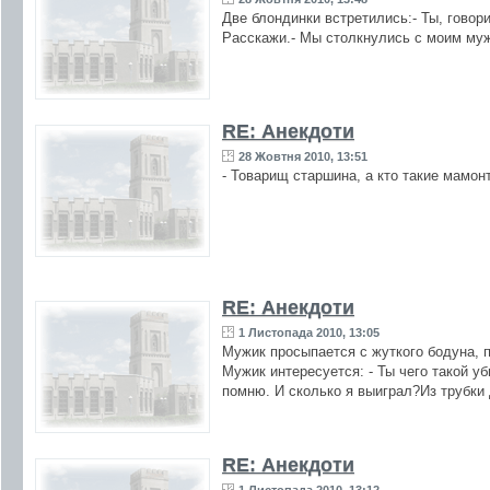
Две блондинки встретились:- Ты, говор
Расскажи.- Мы столкнулись с моим му
RE: Анекдоти
28 Жовтня 2010, 13:51
- Товарищ старшина, а кто такие мамон
RE: Анекдоти
1 Листопада 2010, 13:05
Мужик просыпается с жуткого бодуна, п
Мужик интересуется: - Ты чего такой уб
помню. И сколько я выиграл?Из трубки 
RE: Анекдоти