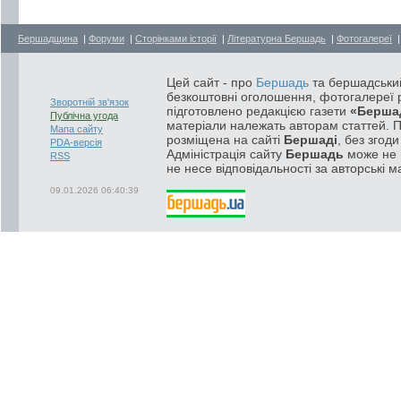
Бершадщина
|
Форуми
|
Сторінками історії
|
Літературна Бершадь
|
Фотогалереї
Цей сайт - про
Бершадь
та бершадський
безкоштовні оголошення, фотогалереї р
Зворотній зв'язок
підготовлено редакцією газети
«Берша
Публічна угода
матеріали належать авторам статтей. 
Мапа сайту
розміщена на сайті
Бершаді
, без згод
PDA-версія
Адміністрація сайту
Бершадь
може не п
RSS
не несе відповідальності за авторські м
09.01.2026 06:40:39