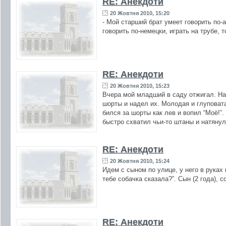
RE: Анекдоти
20 Жовтня 2010, 15:20
- Мой старший брат умеет говорить по-
говорить по-немецки, играть на трубе, 
RE: Анекдоти
20 Жовтня 2010, 15:23
Вчера мой младший в саду отжигал. На 
шорты и надел их. Молодая и глуповат
бился за шорты как лев и вопил “Моё!”
быстро схватил чьи-то штаны и натянул 
RE: Анекдоти
20 Жовтня 2010, 15:24
Идем с сыном по улице, у него в руках
тебе собачка сказала?”. Сын (2 года), 
RE: Анекдоти