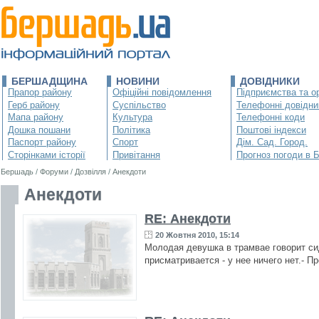
БЕРШАДЩИНА
НОВИНИ
ДОВІДНИКИ
Прапор району
Офіційні повідомлення
Підприємства та ор
Герб району
Суспільство
Телефонні довідни
Мапа району
Культура
Телефонні коди
Дошка пошани
Політика
Поштові індекси
Паспорт району
Спорт
Дім. Сад. Город.
Сторінками історії
Привітання
Прогноз погоди в 
Бершадь
/
Форуми
/
Дозвілля
/
Анекдоти
Анекдоти
RE: Анекдоти
20 Жовтня 2010, 15:14
Молодая девушка в трамвае говорит си
присматривается - у нее ничего нет.- Пр