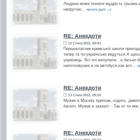
Людина може пізнати мудрість трьома ш
напругою...
читати далі ...»
RE: Анекдоти
12 Січня 2011, 09:53
Першокласник кримської школи приxодить
тепер та по-українськи ведуться.А щесь
yкраїнець. Всі очі вилупили…а батько й
налєгковушке,а на автобусе,как всє...
ч
RE: Анекдоти
13 Січня 2011, 09:24
Мужик в Москву приїхав, ходить, дивить
багато. Мужик в захваті: - Так от ти яке,
RE: Анекдоти