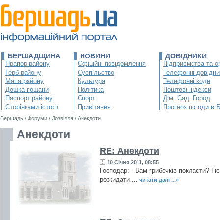
БЕРШАДЩИНА
НОВИНИ
ДОВІДНИКИ
Прапор району
Офіційні повідомлення
Підприємства та ор
Герб району
Суспільство
Телефонні довідни
Мапа району
Культура
Телефонні коди
Дошка пошани
Політика
Поштові індекси
Паспорт району
Спорт
Дім. Сад. Город.
Сторінками історії
Привітання
Прогноз погоди в 
Бершадь
/
Форуми
/
Дозвілля
/
Анекдоти
Анекдоти
RE: Анекдоти
10 Січня 2011, 08:55
Господар: - Вам грибочків покласти? Гіс
розкидати ...
читати далі ...»