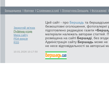
Бершадщина
|
Форуми
|
Сторінками історії
|
Літературна Бершадь
|
Фотогалереї
Цей сайт - про
Бершадь
та бершадський
безкоштовні оголошення, фотогалереї р
Зворотній зв'язок
підготовлено редакцією газети
«Берша
Публічна угода
матеріали належать авторам статтей. 
Мапа сайту
розміщена на сайті
Бершаді
, без згод
PDA-версія
Адміністрація сайту
Бершадь
може не п
RSS
не несе відповідальності за авторські м
10.01.2026 10:17:50