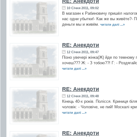
RE: Анекдоти
10 Січня 2011, 09:02
В магазин к Рабиновичу пришёл налогов
нас одни убытки!- Как же вы живёте?- П
деньги мы и живём.
читати далі ...»
RE: Анекдоти
12 Січня 2011, 09:47
Пізно увечері жінка(Ж) йде по темному пр
хочеш??? Ж: - З тобою??! Г: - Роздягайся!!
читати далі ...»
RE: Анекдоти
12 Січня 2011, 09:48
Кінець 40-х років. Полісся. Криниця біля
чоловік: - Чоловіче, не пий! Москалі кр
читати далі ...»
RE: Анекдоти