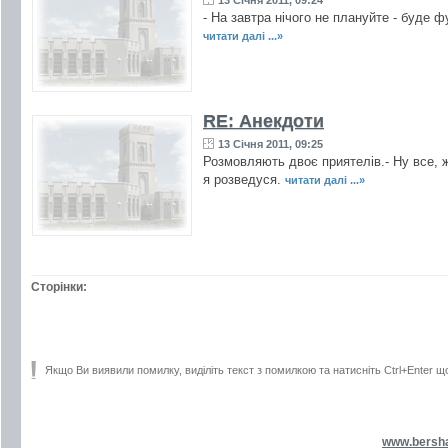
13 Січня 2011, 09:24
- На завтра нічого не плануйте - буде ф
читати далі ...»
RE: Анекдоти
13 Січня 2011, 09:25
Розмовляють двоє приятелів.- Ну все, ж
я розведуся.
читати далі ...»
Сторінки:
Якщо Ви виявили помилку, виділіть текст з помилкою та натисніть Ctrl+Enter щ
www.bersh