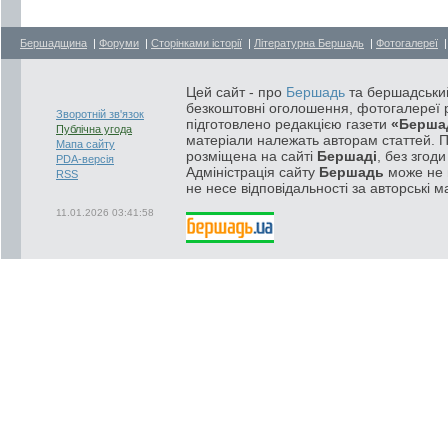
Бершадщина
|
Форуми
|
Сторінками історії
|
Літературна Бершадь
|
Фотогалереї
Цей сайт - про
Бершадь
та бершадський
безкоштовні оголошення, фотогалереї р
Зворотній зв'язок
підготовлено редакцією газети
«Берша
Публічна угода
матеріали належать авторам статтей. 
Мапа сайту
розміщена на сайті
Бершаді
, без згод
PDA-версія
Адміністрація сайту
Бершадь
може не п
RSS
не несе відповідальності за авторські м
11.01.2026 03:41:58