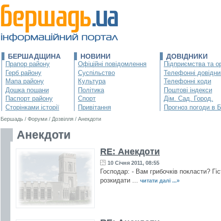
БЕРШАДЩИНА
НОВИНИ
ДОВІДНИКИ
Прапор району
Офіційні повідомлення
Підприємства та ор
Герб району
Суспільство
Телефонні довідни
Мапа району
Культура
Телефонні коди
Дошка пошани
Політика
Поштові індекси
Паспорт району
Спорт
Дім. Сад. Город.
Сторінками історії
Привітання
Прогноз погоди в 
Бершадь
/
Форуми
/
Дозвілля
/
Анекдоти
Анекдоти
RE: Анекдоти
10 Січня 2011, 08:55
Господар: - Вам грибочків покласти? Гіс
розкидати ...
читати далі ...»