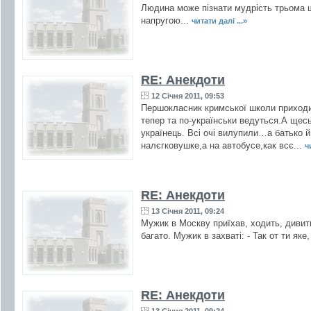
Людина може пізнати мудрість трьома ш
напругою...
читати далі ...»
RE: Анекдоти
12 Січня 2011, 09:53
Першокласник кримської школи приxодить
тепер та по-українськи ведуться.А щесь
yкраїнець. Всі очі вилупили…а батько й
налєгковушке,а на автобусе,как всє...
ч
RE: Анекдоти
13 Січня 2011, 09:24
Мужик в Москву приїхав, ходить, дивить
багато. Мужик в захваті: - Так от ти яке,
RE: Анекдоти