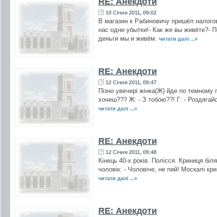
RE: Анекдоти
10 Січня 2011, 09:02
В магазин к Рабиновичу пришёл налогов
нас одни убытки!- Как же вы живёте?- П
деньги мы и живём.
читати далі ...»
RE: Анекдоти
12 Січня 2011, 09:47
Пізно увечері жінка(Ж) йде по темному пр
хочеш??? Ж: - З тобою??! Г: - Роздягайся!!
читати далі ...»
RE: Анекдоти
12 Січня 2011, 09:48
Кінець 40-х років. Полісся. Криниця біля
чоловік: - Чоловіче, не пий! Москалі кр
читати далі ...»
RE: Анекдоти