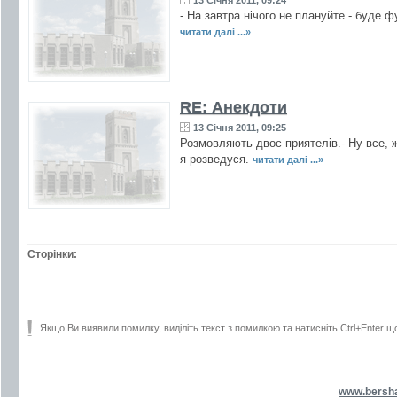
13 Січня 2011, 09:24
- На завтра нічого не плануйте - буде ф
читати далі ...»
RE: Анекдоти
13 Січня 2011, 09:25
Розмовляють двоє приятелів.- Ну все, ж
я розведуся.
читати далі ...»
Сторінки:
Якщо Ви виявили помилку, виділіть текст з помилкою та натисніть Ctrl+Enter щ
www.bersh