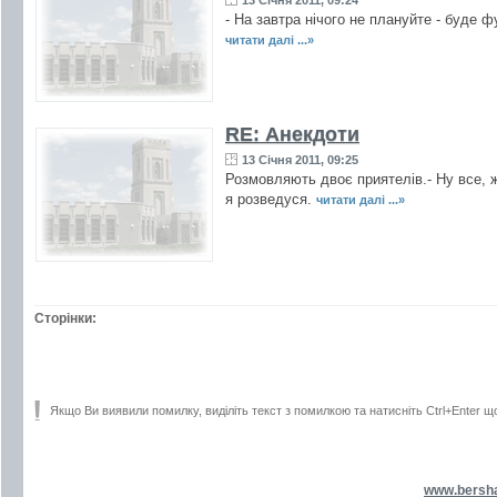
13 Січня 2011, 09:24
- На завтра нічого не плануйте - буде ф
читати далі ...»
RE: Анекдоти
13 Січня 2011, 09:25
Розмовляють двоє приятелів.- Ну все, ж
я розведуся.
читати далі ...»
Сторінки:
Якщо Ви виявили помилку, виділіть текст з помилкою та натисніть Ctrl+Enter щ
www.bersh