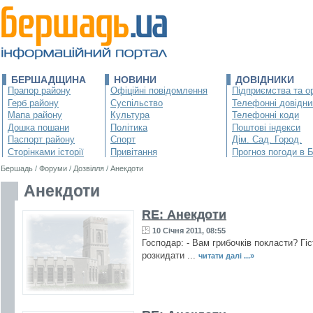
БЕРШАДЩИНА
НОВИНИ
ДОВІДНИКИ
Прапор району
Офіційні повідомлення
Підприємства та ор
Герб району
Суспільство
Телефонні довідни
Мапа району
Культура
Телефонні коди
Дошка пошани
Політика
Поштові індекси
Паспорт району
Спорт
Дім. Сад. Город.
Сторінками історії
Привітання
Прогноз погоди в 
Бершадь
/
Форуми
/
Дозвілля
/
Анекдоти
Анекдоти
RE: Анекдоти
10 Січня 2011, 08:55
Господар: - Вам грибочків покласти? Гіс
розкидати ...
читати далі ...»