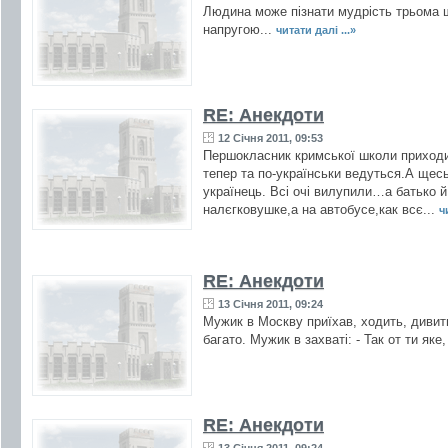
Людина може пізнати мудрість трьома ш
напругою...
читати далі ...»
RE: Анекдоти
12 Січня 2011, 09:53
Першокласник кримської школи приxодить
тепер та по-українськи ведуться.А щесь
yкраїнець. Всі очі вилупили…а батько й
налєгковушке,а на автобусе,как всє...
ч
RE: Анекдоти
13 Січня 2011, 09:24
Мужик в Москву приїхав, ходить, дивить
багато. Мужик в захваті: - Так от ти яке,
RE: Анекдоти