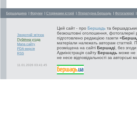
Бершадщина
|
Форуми
|
Сторінками історії
|
Літературна Бершадь
|
Фотогалереї
Цей сайт - про
Бершадь
та бершадський
безкоштовні оголошення, фотогалереї р
Зворотній зв'язок
підготовлено редакцією газети
«Берша
Публічна угода
матеріали належать авторам статтей. 
Мапа сайту
розміщена на сайті
Бершаді
, без згод
PDA-версія
Адміністрація сайту
Бершадь
може не п
RSS
не несе відповідальності за авторські м
11.01.2026 03:41:45