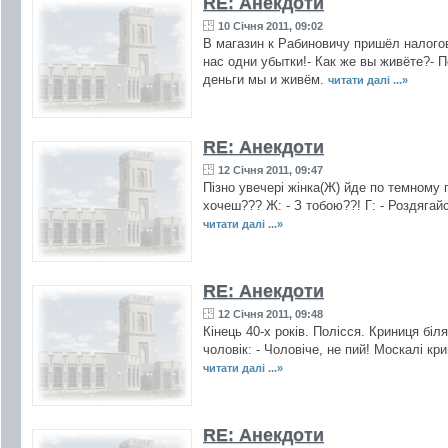
RE: Анекдоти
10 Січня 2011, 09:02
В магазин к Рабиновичу пришёл налогов
нас одни убытки!- Как же вы живёте?- П
деньги мы и живём.
читати далі ...»
RE: Анекдоти
12 Січня 2011, 09:47
Пізно увечері жінка(Ж) йде по темному пр
хочеш??? Ж: - З тобою??! Г: - Роздягайся!!
читати далі ...»
RE: Анекдоти
12 Січня 2011, 09:48
Кінець 40-х років. Полісся. Криниця біля
чоловік: - Чоловіче, не пий! Москалі кр
читати далі ...»
RE: Анекдоти