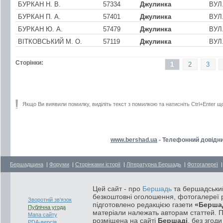
БУРКАН Н. В.
57334
Джулинка
ВУЛ
БУРКАН П. А.
57401
Джулинка
ВУЛ.
БУРКАН Ю. А.
57479
Джулинка
ВУЛ
ВІТКОВСЬКИЙ М. О.
57119
Джулинка
ВУЛ.
Сторінки:
1
2
3
Якщо Ви виявили помилку, виділіть текст з помилкою та натисніть Ctrl+Enter щ
www.bershad.ua
- Телефонний довідни
Бершадщина
|
Форуми
|
Сторінками історії
|
Літературна Бершадь
|
Фотогалереї
Цей сайт - про
Бершадь
та бершадський
безкоштовні оголошення, фотогалереї р
Зворотній зв'язок
підготовлено редакцією газети
«Берша
Публічна угода
матеріали належать авторам статтей. 
Мапа сайту
розміщена на сайті
Бершаді
, без згод
PDA-версія