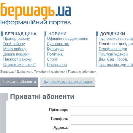
БЕРШАДЩИНА
НОВИНИ
ДОВІДНИКИ
Прапор району
Офіційні повідомлення
Підприємства та ор
Герб району
Суспільство
Телефонні довідни
Мапа району
Культура
Телефонні коди
Дошка пошани
Політика
Поштові індекси
Паспорт району
Спорт
Дім. Сад. Город.
Сторінками історії
Привітання
Прогноз погоди в 
Бершадь
/
Довідники
/
Телефонні довідники
/
Приватні абоненти
Приватні абоненти
Підприємства та організації
Приватні абоненти
Прізвище:
Телефон:
Адреса: