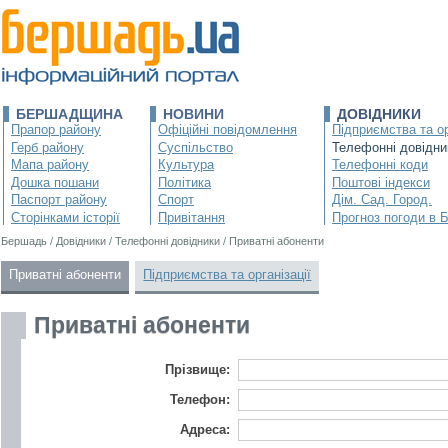
БЕРШАДЩИНА
НОВИНИ
ДОВІДНИКИ
Прапор району
Офіційні повідомлення
Підприємства та ор
Герб району
Суспільство
Телефонні довідни
Мапа району
Культура
Телефонні коди
Дошка пошани
Політика
Поштові індекси
Паспорт району
Спорт
Дім. Сад. Город.
Сторінками історії
Привітання
Прогноз погоди в 
Бершадь
/
Довідники
/
Телефонні довідники
/
Приватні абоненти
Приватні абоненти
Підприємства та організації
Приватні абоненти
Прізвище:
Телефон:
Адреса: