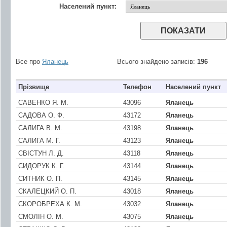
Населений пункт:
Все про
Яланець
Всього знайдено записів:
196
Прізвище
Телефон
Населений пункт
САВЕНКО Я. М.
43096
Яланець
САДОВА О. Ф.
43172
Яланець
САЛИГА В. М.
43198
Яланець
САЛИГА М. Г.
43123
Яланець
СВІСТУН Л. Д.
43118
Яланець
СИДОРУК К. Г.
43144
Яланець
СИТНИК О. П.
43145
Яланець
СКАЛЕЦКИЙ О. П.
43018
Яланець
СКОРОБРЕХА К. М.
43032
Яланець
СМОЛІН О. М.
43075
Яланець