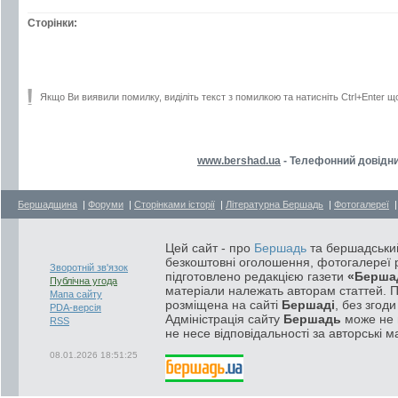
Сторінки:
Якщо Ви виявили помилку, виділіть текст з помилкою та натисніть Ctrl+Enter щ
www.bershad.ua
- Телефонний довідни
Бершадщина
|
Форуми
|
Сторінками історії
|
Літературна Бершадь
|
Фотогалереї
Цей сайт - про
Бершадь
та бершадський
безкоштовні оголошення, фотогалереї р
Зворотній зв'язок
підготовлено редакцією газети
«Берша
Публічна угода
матеріали належать авторам статтей. 
Мапа сайту
розміщена на сайті
Бершаді
, без згод
PDA-версія
Адміністрація сайту
Бершадь
може не п
RSS
не несе відповідальності за авторські м
08.01.2026 18:51:25