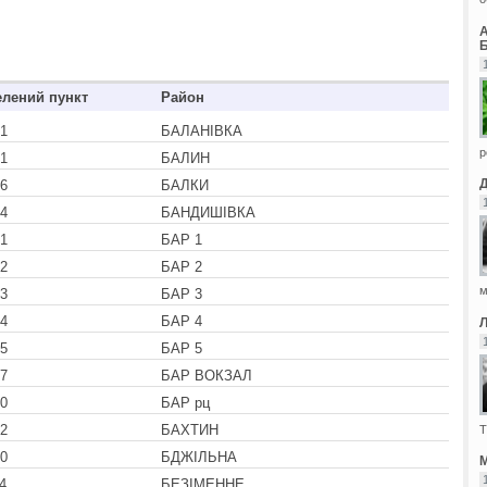
Б
елений пункт
Район
1
БАЛАНІВКА
р
1
БАЛИН
6
БАЛКИ
4
БАНДИШІВКА
1
БАР 1
2
БАР 2
м
3
БАР 3
4
БАР 4
5
БАР 5
7
БАР ВОКЗАЛ
0
БАР рц
2
БАХТИН
Т
0
БДЖІЛЬНА
М
4
БЕЗІМЕННЕ