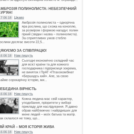
АМБРОЗІЯ ПОЛИНОЛИСТА: НЕБЕЗПЕЧНИЙ
УР’ЯН!
Цікаво
17.06.18
Амброзія полинолиста – однорічна
яра рослина, що схожа на коноплю,
за розміром і формою нагадує полин
гіркий (звідки і назва – полинолиста).
За сприятливих умов стебло
ослини досягає висоти 22,5...
ДЯКУЄМО ЗА СПІВПРАЦЮ!
Нам пишуть
16.06.18
Сьогодні економічно складний час
для всієї країни та для кожного
господарника і підприємця зокрема,
не виняток і ПрАТ «Птахокомбінат
«Бершадсь кий». Але, за свою
айже сорокарічну історію, ми...
ЛЕБЕДИНА ВІРНІСТЬ
Нам пишуть
16.06.18
Кожна людина має свій характер,
уподобання, пріоритети у виборі
прикладу для наслідування. Я давно
обрав найближчих і найрідніших для
мене людей – моїх батька та матір.
ак склалося не тому, що...
ІЙ КРАЙ – МОЯ ІСТОРІЯ ЖИВА
Нам пишуть
16.06.18