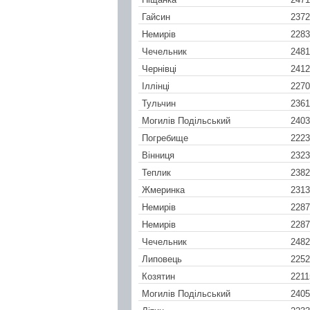
Гайсин
2372
Немирів
2283
Чечельник
2481
Чернівці
2412
Іллінці
2270
Тульчин
2361
Могилів Подільський
2403
Погребище
2223
Вінниця
2323
Теплик
2382
Жмеринка
2313
Немирів
2287
Немирів
2287
Чечельник
2482
Липовець
2252
Козятин
2211
Могилів Подільський
2405