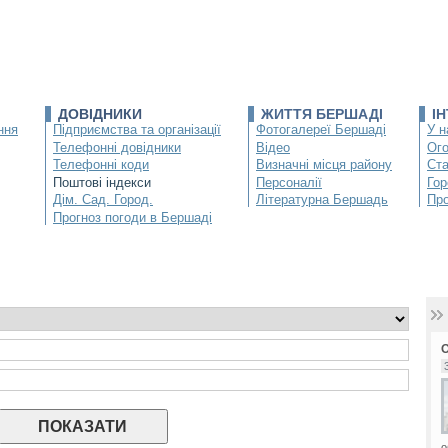
ДОВІДНИКИ
ЖИТТЯ БЕРШАДІ
І
ння
Підприємства та організації
Фотогалереї Бершаді
У н
Телефонні довідники
Відео
Ог
Телефонні коди
Визначні місця району
Ста
Поштові індекси
Персоналії
Гор
Дім. Сад. Город.
Літературна Бершадь
Про
Прогноз погоди в Бершаді
о