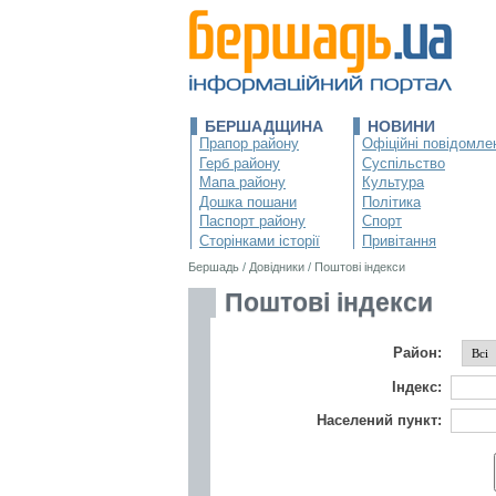
БЕРШАДЩИНА
НОВИНИ
Прапор району
Офіційні повідомле
Герб району
Суспільство
Мапа району
Культура
Дошка пошани
Політика
Паспорт району
Спорт
Сторінками історії
Привітання
Бершадь
/
Довідники
/
Поштові індекси
Поштові індекси
Район:
Індекс:
Населений пункт: