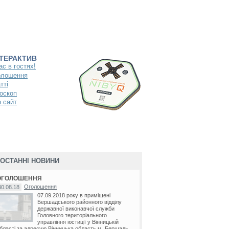
НТЕРАКТИВ
ас в гостях!
олошення
тті
оскоп
 сайт
ОСТАННІ НОВИНИ
ОГОЛОШЕННЯ
Оголошення
30.08.18
07.09.2018 року в приміщені
Бершадського районного відділу
державної виконавчої служби
Головного територіального
управління юстиції у Вінницькій
бласті за адресую Вінницька область м. Бершадь...