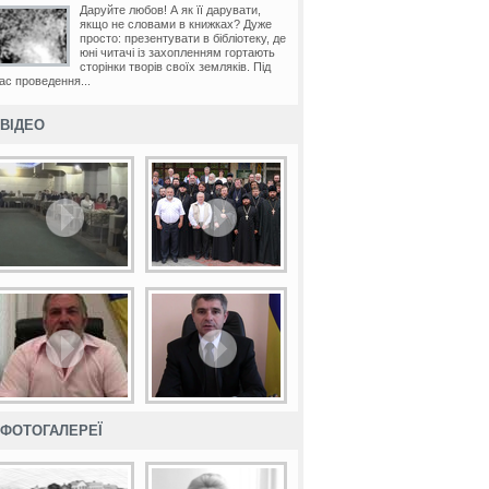
Даруйте любов! А як її дарувати,
якщо не словами в книжках? Дуже
просто: презентувати в бібліотеку, де
юні читачі із захопленням гортають
сторінки творів своїх земляків. Під
ас проведення...
ВІДЕО
ФОТОГАЛЕРЕЇ