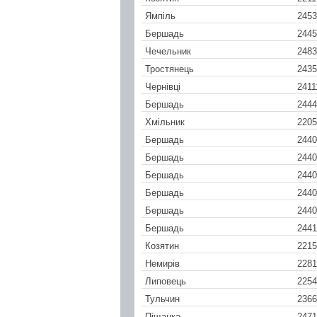
Ямпіль
2453
Бершадь
2445
Чечельник
2483
Тростянець
2435
Чернівці
2411
Бершадь
2444
Хмільник
2205
Бершадь
2440
Бершадь
2440
Бершадь
2440
Бершадь
2440
Бершадь
2440
Бершадь
2441
Козятин
2215
Немирів
2281
Липовець
2254
Тульчин
2366
Піщанка
2471