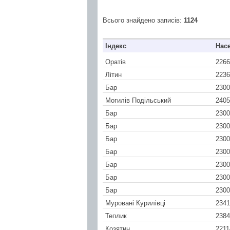
Всього знайдено записів:
1124
Індекс
Нас
Оратів
2266
Літин
2236
Бар
2300
Могилів Подільський
2405
Бар
2300
Бар
2300
Бар
2300
Бар
2300
Бар
2300
Бар
2300
Бар
2300
Муровані Курилівці
2341
Теплик
2384
Козятин
2211