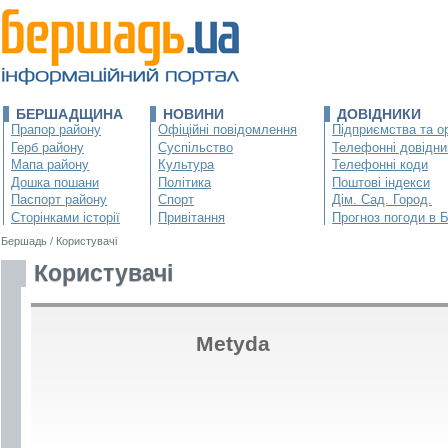
БЕРШАДЩИНА
НОВИНИ
ДОВІДНИКИ
Прапор району
Офіційні повідомлення
Підприємства та ор
Герб району
Суспільство
Телефонні довідни
Мапа району
Культура
Телефонні коди
Дошка пошани
Політика
Поштові індекси
Паспорт району
Спорт
Дім. Сад. Город.
Сторінками історії
Привітання
Прогноз погоди в 
Бершадь
/
Користувачі
Користувачі
Metyda