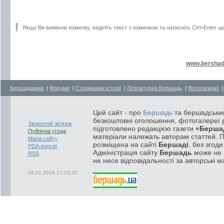
Якщо Ви виявили помилку, виділіть текст з помилкою та натисніть Ctrl+Enter щ
www.bershad
Бершадщина
|
Форуми
|
Сторінками історії
|
Літературна Бершадь
|
Фотогалереї
Цей сайт - про
Бершадь
та бершадський
безкоштовні оголошення, фотогалереї р
Зворотній зв'язок
підготовлено редакцією газети
«Берша
Публічна угода
матеріали належать авторам статтей. 
Мапа сайту
розміщена на сайті
Бершаді
, без згод
PDA-версія
Адміністрація сайту
Бершадь
може не п
RSS
не несе відповідальності за авторські м
08.01.2026 17:23:37