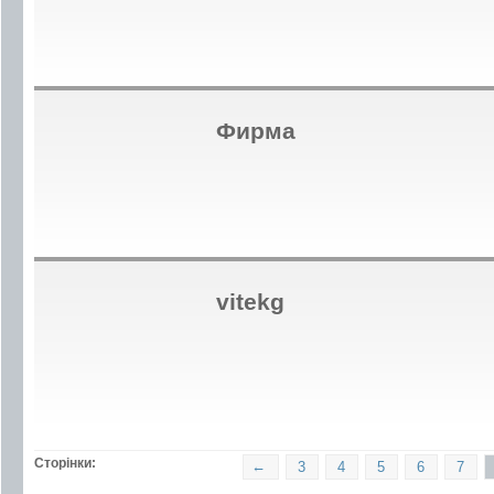
Фирма
vitekg
Сторінки:
←
3
4
5
6
7