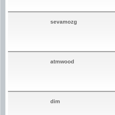
sevamozg
atmwood
dim