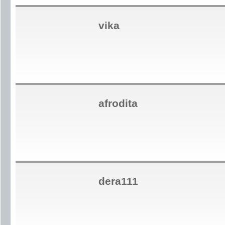
vika
afrodita
dera111