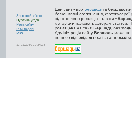
Цей сайт - про
Бершадь
та бершадський
безкоштовні оголошення, фотогалереї р
Зворотній зв'язок
підготовлено редакцією газети
«Берша
Публічна угода
матеріали належать авторам статтей. 
Мапа сайту
розміщена на сайті
Бершаді
, без згод
PDA-версія
Адміністрація сайту
Бершадь
може не п
RSS
не несе відповідальності за авторські м
11.01.2026 19:24:28