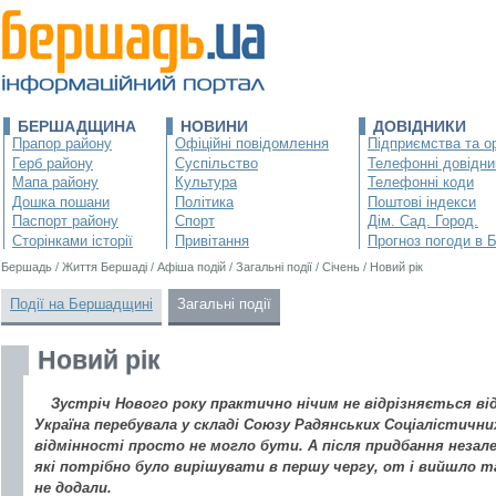
БЕРШАДЩИНА
НОВИНИ
ДОВІДНИКИ
Прапор району
Офіційні повідомлення
Підприємства та ор
Герб району
Суспільство
Телефонні довідни
Мапа району
Культура
Телефонні коди
Дошка пошани
Політика
Поштові індекси
Паспорт району
Спорт
Дім. Сад. Город.
Сторінками історії
Привітання
Прогноз погоди в 
Бершадь
/
Життя Бершаді
/
Афіша подій
/
Загальні події
/
Січень
/
Новий рік
Події на Бершадщині
Загальні події
Новий рік
Зустріч Нового року практично нічим не відрізняється від
Україна перебувала у складі Союзу Радянських Соціалістичних
відмінності просто не могло бути. А після придбання незал
які потрібно було вирішувати в першу чергу, от і вийшло та
не додали.