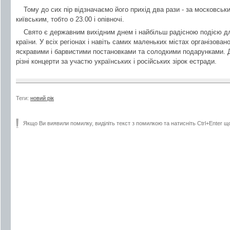
Тому до сих пір відзначаємо його прихід два рази - за московськи
київським, тобто о 23.00 і опівночі.
Свято є державним вихідним днем і найбільш радісною подією дл
країни. У всіх регіонах і навіть самих маленьких містах організован
яскравими і барвистими постановками та солодкими подарунками. 
різні концерти за участю українських і російських зірок естради.
Теги:
новий рік
Якщо Ви виявили помилку, виділіть текст з помилкою та натисніть Ctrl+Enter щ