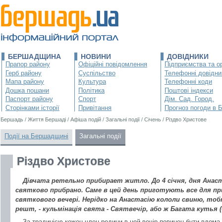
БЕРШАДЩИНА
НОВИНИ
ДОВІДНИКИ
Прапор району
Офіційні повідомлення
Підприємства та ор
Герб району
Суспільство
Телефонні довідни
Мапа району
Культура
Телефонні коди
Дошка пошани
Політика
Поштові індекси
Паспорт району
Спорт
Дім. Сад. Город.
Сторінками історії
Привітання
Прогноз погоди в 
Бершадь
/
Життя Бершаді
/
Афіша подій
/
Загальні події
/
Січень
/
Різдво Христове
Події на Бершадщині
Загальні події
Різдво Христове
Дівчата ретельно прибирает житло. До 4 січня, дня Анаст
святково прибрано. Саме в цей день приготують все для п
святкового вечері. Нерідко на Анастасію кололи свиню, тобт
решт, - кульмінація свята - Святвечір, або ж Багата кутья (6
За традицією кожен член родини в цей вечір повинен бути вдома