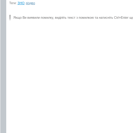
Теги:
ЗНО
різдво
Якщо Ви виявили помилку, виділіть текст з помилкою та натисніть Ctrl+Enter щ