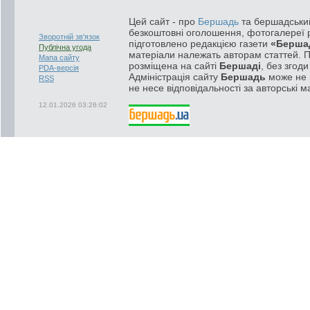
Цей сайт - про
Бершадь
та бершадський
безкоштовні оголошення, фотогалереї р
Зворотній зв'язок
підготовлено редакцією газети
«Берша
Публічна угода
матеріали належать авторам статтей. 
Мапа сайту
розміщена на сайті
Бершаді
, без згод
PDA-версія
Адміністрація сайту
Бершадь
може не п
RSS
не несе відповідальності за авторські м
12.01.2026 03:26:02