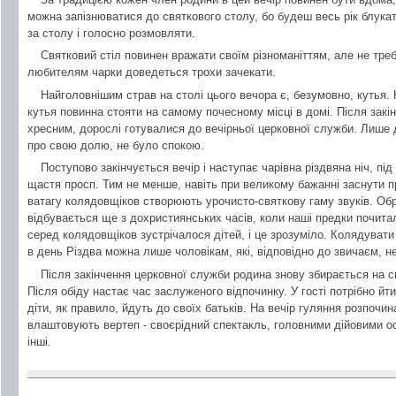
можна запізнюватися до святкового столу, бо будеш весь рік блукат
за столу і голосно розмовляти.
Святковий стіл повинен вражати своїм різноманіттям, але не треб
любителям чарки доведеться трохи зачекати.
Найголовнішим страв на столі цього вечора є, безумовно, кутья. 
кутья повинна стояти на самому почесному місці в домі. Після закін
хресним, дорослі готувалися до вечірньої церковної служби. Лише д
про свою долю, не було спокою.
Поступово закінчується вечір і наступає чарівна різдвяна ніч, під
щастя просп. Тим не менше, навіть при великому бажанні заснути п
ватагу колядовщіков створюють урочисто-святкову гаму звуків. Обр
відбувається ще з дохристиянських часів, коли наші предки почит
серед колядовщіков зустрічалося дітей, і це зрозуміло. Колядуват
в день Різдва можна лише чоловікам, які, відповідно до звичаєм, нес
Після закінчення церковної служби родина знову збирається на св
Після обіду настає час заслуженого відпочинку. У гості потрібно й
діти, як правило, йдуть до своїх батьків. На вечір гуляння розпоч
влаштовують вертеп - своєрідний спектакль, головними дійовими ос
інші.