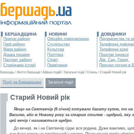
БЕРШАДЩИНА
НОВИНИ
ДОВІДНИКИ
Прапор району
Офіційні повідомлення
Підприємства та ор
Герб району
Суспільство
Телефонні довідни
Мапа району
Культура
Телефонні коди
Дошка пошани
Політика
Поштові індекси
Паспорт району
Спорт
Дім. Сад. Город.
Сторінками історії
Привітання
Прогноз погоди в 
Бершадь
/
Життя Бершаді
/
Афіша подій
/
Загальні події
/
Січень
/
Старий Новий рік
Події на Бершадщині
Загальні події
Старий Новий рік
Якщо на Святвечір (6 січня) готували багату кутю, то на 
Василю, або ж Новому року за старим стилем - щедрий, яку
цей вечір і називається щедро.
До вечері, як і на Святвечір сідає вся родина. Дуже важливо, що
дня була ретельно вистіранной і чистою. Після вечері треба обов'яз