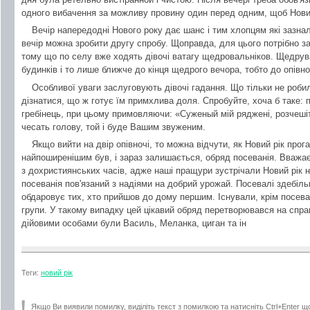
одного вибачення за можливу провину один перед одним, щоб Новий р
Вечір напередодні Нового року дає шанс і тим хлопцям які зазнал
вечір можна зробити другу спробу. Щоправда, для цього потрібно за
тому що по селу вже ходять дівочі ватагу щедровальніков. Щедрува
будинків і то лише ближче до кінця щедрого вечора, тобто до опівно
Особливої уваги заслуговують дівочі гадання. Що тільки не роби
дізнатися, що ж готує їм примхлива доля. Спробуйте, хоча б таке: 
гребінець, при цьому примовляючи: «Суженый мій ряджені, розчешіть
чесать голову, той і буде Вашим звуженим.
Якщо вийти на двір опівночі, то можна відчути, як Новий рік про
найпоширенішим був, і зараз залишається, обряд посеванія. Вважа
з дохристиянських часів, адже наші пращури зустрічали Новий рік н
посеванія пов'язаний з надіями на добрий урожай. Посевалі здебіль
обдаровує тих, хто прийшов до дому першим. Існували, крім посеват
групи. У такому випадку цей цікавий обряд перетворювався на спра
дійовими особами були Василь, Меланка, циган та ін
Теги:
новий рік
Якщо Ви виявили помилку, виділіть текст з помилкою та натисніть Ctrl+Enter щ