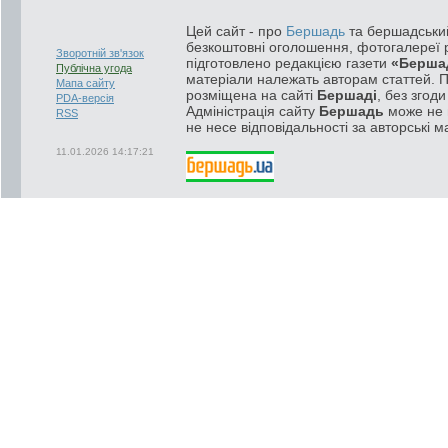
Цей сайт - про
Бершадь
та бершадський
безкоштовні оголошення, фотогалереї р
Зворотній зв'язок
підготовлено редакцією газети
«Берша
Публічна угода
матеріали належать авторам статтей. 
Мапа сайту
розміщена на сайті
Бершаді
, без згод
PDA-версія
Адміністрація сайту
Бершадь
може не п
RSS
не несе відповідальності за авторські м
11.01.2026 14:17:21