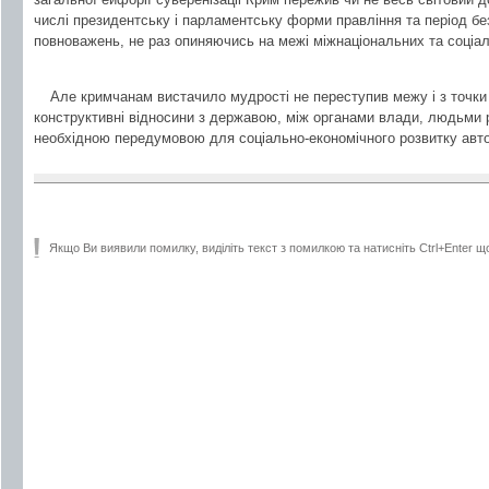
числі президентську і парламентську форми правління та період без
повноважень, не раз опиняючись на межі міжнаціональних та соціал
Але кримчанам вистачило мудрості не переступив межу і з точки
конструктивні відносини з державою, між органами влади, людьми 
необхідною передумовою для соціально-економічного розвитку авто
Якщо Ви виявили помилку, виділіть текст з помилкою та натисніть Ctrl+Enter щ