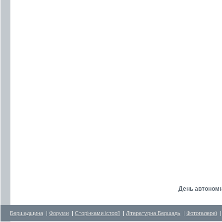
День автономн
Бершадщина
|
Форуми
|
Сторінками історії
|
Літературна Бершадь
|
Фотогалереї