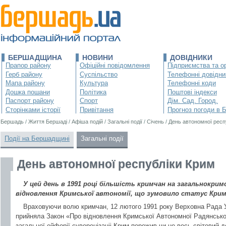
БЕРШАДЩИНА
НОВИНИ
ДОВІДНИКИ
Прапор району
Офіційні повідомлення
Підприємства та ор
Герб району
Суспільство
Телефонні довідни
Мапа району
Культура
Телефонні коди
Дошка пошани
Політика
Поштові індекси
Паспорт району
Спорт
Дім. Сад. Город.
Сторінками історії
Привітання
Прогноз погоди в 
Бершадь
/
Життя Бершаді
/
Афіша подій
/
Загальні події
/
Січень
/
День автономної респ
Події на Бершадщині
Загальні події
День автономної республіки Крим
У цей день в 1991 році більшість кримчан на загальнокрим
відновлення Кримської автономії, що зумовило статус Криму
Враховуючи волю кримчан, 12 лютого 1991 року Верховна Рада
прийняла Закон «Про відновлення Кримської Автономної Радянської 
загальної ейфорії суверенізаціі Крим пережив чи не весь світовий 