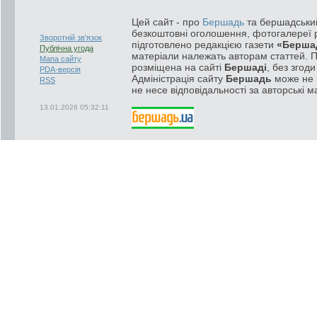
Цей сайт - про
Бершадь
та бершадський
безкоштовні оголошення, фотогалереї р
Зворотній зв'язок
підготовлено редакцією газети
«Берша
Публічна угода
матеріали належать авторам статтей. 
Мапа сайту
розміщена на сайті
Бершаді
, без згод
PDA-версія
Адміністрація сайту
Бершадь
може не п
RSS
не несе відповідальності за авторські м
13.01.2026 05:32:11