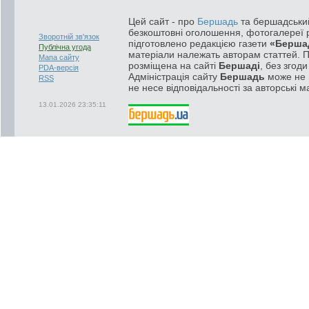
Цей сайт - про
Бершадь
та бершадський
безкоштовні оголошення, фотогалереї р
Зворотній зв'язок
підготовлено редакцією газети
«Берша
Публічна угода
матеріали належать авторам статтей. 
Мапа сайту
розміщена на сайті
Бершаді
, без згод
PDA-версія
Адміністрація сайту
Бершадь
може не п
RSS
не несе відповідальності за авторські м
13.01.2026 23:35:11