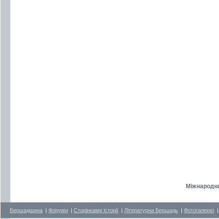
Міжнародни
Бершадщина
|
Форуми
|
Сторінками історії
|
Літературна Бершадь
|
Фотогалереї