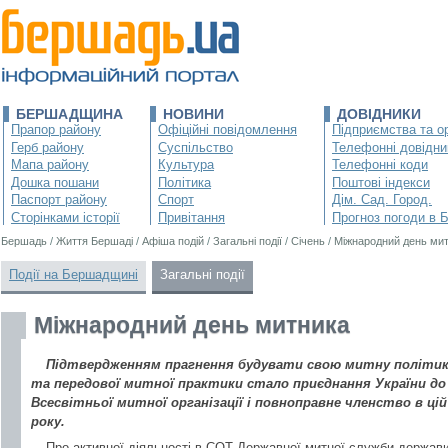
БЕРШАДЩИНА
НОВИНИ
ДОВІДНИКИ
Прапор району
Офіційні повідомлення
Підприємства та ор
Герб району
Суспільство
Телефонні довідни
Мапа району
Культура
Телефонні коди
Дошка пошани
Політика
Поштові індекси
Паспорт району
Спорт
Дім. Сад. Город.
Сторінками історії
Привітання
Прогноз погоди в 
Бершадь
/
Життя Бершаді
/
Афіша подій
/
Загальні події
/
Січень
/
Міжнародний день ми
Події на Бершадщині
Загальні події
Міжнародний день митника
Підтвердженням прагнення будувати свою митну політику
та передової митної практики стало приєднання України до
Всесвітньої митної організації і повноправне членство в цій 
року.
Про активної діяльності в СОТ Державної митної служби держави