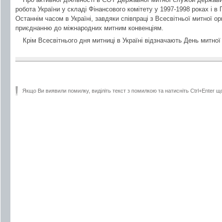
робота України у складі Фінансового комітету у 1997-1998 роках і в П
Останнім часом в Україні, завдяки співпраці з Всесвітньої митної ор
приєднанню до міжнародних митним конвенціям.
Крім Всесвітнього дня митниці в Україні відзначають День митної
Якщо Ви виявили помилку, виділіть текст з помилкою та натисніть Ctrl+Enter щ