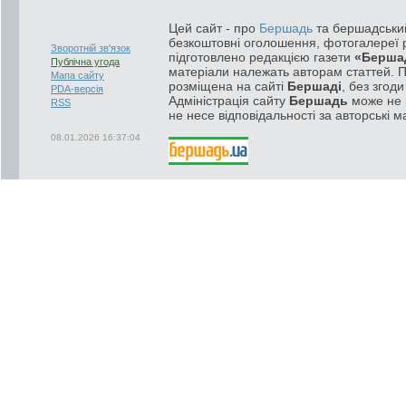
Цей сайт - про
Бершадь
та бершадський
безкоштовні оголошення, фотогалереї р
Зворотній зв'язок
підготовлено редакцією газети
«Берша
Публічна угода
матеріали належать авторам статтей. 
Мапа сайту
розміщена на сайті
Бершаді
, без згод
PDA-версія
Адміністрація сайту
Бершадь
може не п
RSS
не несе відповідальності за авторські м
08.01.2026 16:37:04