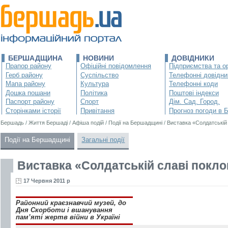
БЕРШАДЩИНА
НОВИНИ
ДОВІДНИКИ
Прапор району
Офіційні повідомлення
Підприємства та ор
Герб району
Суспільство
Телефонні довідни
Мапа району
Культура
Телефонні коди
Дошка пошани
Політика
Поштові індекси
Паспорт району
Спорт
Дім. Сад. Город.
Сторінками історії
Привітання
Прогноз погоди в 
Бершадь
/
Життя Бершаді
/
Афіша подій
/
Події на Бершадщині
/
Виставка «Солдатській
Події на Бершадщині
Загальні події
Виставка «Солдатській славі покл
17 Червня 2011 р
Районний краєзнавчий музей, до
Дня Скорботи і вшанування
пам’яті жертв війни в Україні