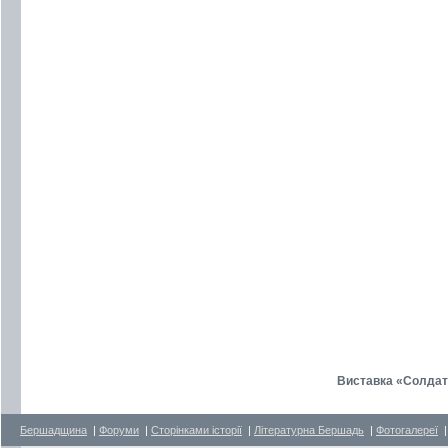
Виставка «Солдатс
Бершадщина
|
Форуми
|
Сторінками історії
|
Літературна Бершадь
|
Фотогалереї