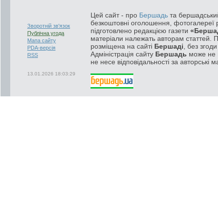
Цей сайт - про
Бершадь
та бершадський
безкоштовні оголошення, фотогалереї р
Зворотній зв'язок
підготовлено редакцією газети
«Берша
Публічна угода
матеріали належать авторам статтей. 
Мапа сайту
розміщена на сайті
Бершаді
, без згод
PDA-версія
Адміністрація сайту
Бершадь
може не п
RSS
не несе відповідальності за авторські м
13.01.2026 18:03:29