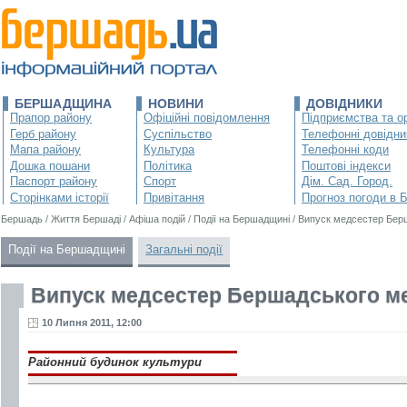
БЕРШАДЩИНА
НОВИНИ
ДОВІДНИКИ
Прапор району
Офіційні повідомлення
Підприємства та ор
Герб району
Суспільство
Телефонні довідни
Мапа району
Культура
Телефонні коди
Дошка пошани
Політика
Поштові індекси
Паспорт району
Спорт
Дім. Сад. Город.
Сторінками історії
Привітання
Прогноз погоди в 
Бершадь
/
Життя Бершаді
/
Афіша подій
/
Події на Бершадщині
/
Випуск медсестер Бер
Події на Бершадщині
Загальні події
Випуск медсестер Бершадського м
10 Липня 2011, 12:00
Районний будинок культури