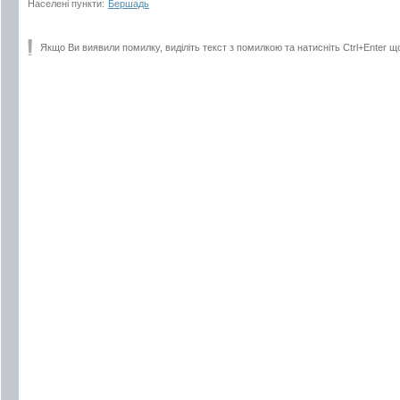
Населені пункти:
Бершадь
Якщо Ви виявили помилку, виділіть текст з помилкою та натисніть Ctrl+Enter щ