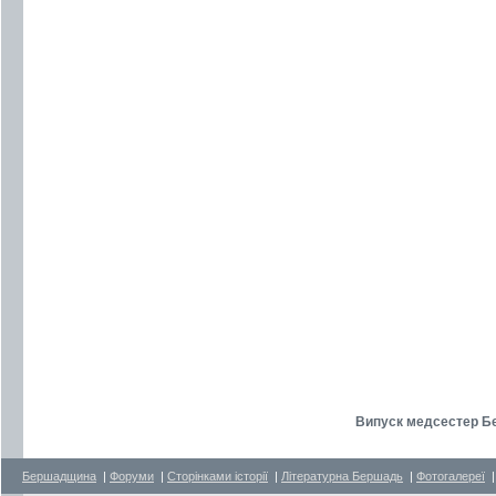
Випуск медсестер Б
Бершадщина
|
Форуми
|
Сторінками історії
|
Літературна Бершадь
|
Фотогалереї