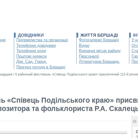
ДОВІДНИКИ
ЖИТТЯ БЕРШАДІ
І
ння
Підприємства та організації
Фотогалереї Бершаді
У н
Телефонні довідники
Відео
Ог
Телефонні коди
Визначні місця району
Ста
Поштові індекси
Персоналії
Гор
Дім. Сад. Город.
Літературна Бершадь
Про
Прогноз погоди в Бершаді
ршадщині
/
ІІ районний фестиваль «Співець Подільського краю» присвячений 112-й річни
ь «Співець Подільського краю» присвя
озитора та фольклориста Р.А. Скалец