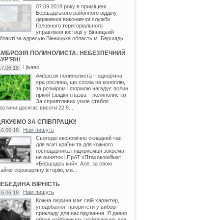
07.09.2018 року в приміщені
Бершадського районного відділу
державної виконавчої служби
Головного територіального
управління юстиції у Вінницькій
бласті за адресую Вінницька область м. Бершадь...
АМБРОЗІЯ ПОЛИНОЛИСТА: НЕБЕЗПЕЧНИЙ
УР’ЯН!
Цікаво
17.06.18
Амброзія полинолиста – однорічна
яра рослина, що схожа на коноплю,
за розміром і формою нагадує полин
гіркий (звідки і назва – полинолиста).
За сприятливих умов стебло
ослини досягає висоти 22,5...
ДЯКУЄМО ЗА СПІВПРАЦЮ!
Нам пишуть
16.06.18
Сьогодні економічно складний час
для всієї країни та для кожного
господарника і підприємця зокрема,
не виняток і ПрАТ «Птахокомбінат
«Бершадсь кий». Але, за свою
айже сорокарічну історію, ми...
ЛЕБЕДИНА ВІРНІСТЬ
Нам пишуть
16.06.18
Кожна людина має свій характер,
уподобання, пріоритети у виборі
прикладу для наслідування. Я давно
обрав найближчих і найрідніших для