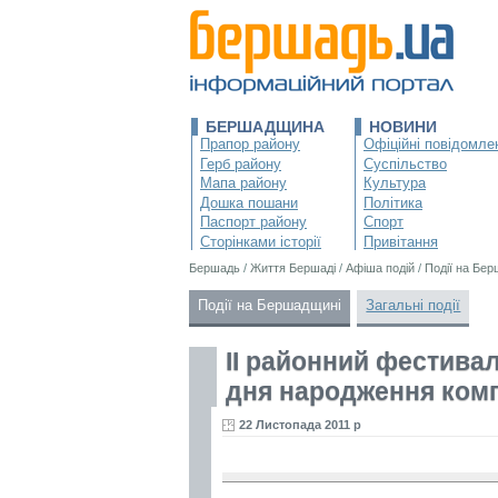
БЕРШАДЩИНА
НОВИНИ
Прапор району
Офіційні повідомле
Герб району
Суспільство
Мапа району
Культура
Дошка пошани
Політика
Паспорт району
Спорт
Сторінками історії
Привітання
Бершадь
/
Життя Бершаді
/
Афіша подій
/
Події на Бе
Події на Бершадщині
Загальні події
ІІ районний фестивал
дня народження комп
22 Листопада 2011 р