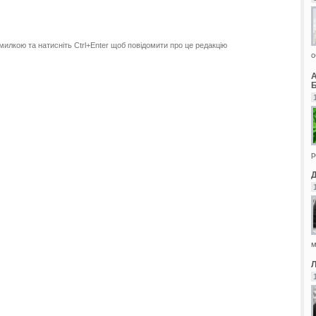
милкою та натисніть Ctrl+Enter щоб повідомити про це редакцію
о
Б
р
м