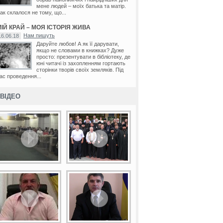
мене людей – моїх батька та матір.
ак склалося не тому, що...
ІЙ КРАЙ – МОЯ ІСТОРІЯ ЖИВА
Нам пишуть
16.06.18
Даруйте любов! А як її дарувати,
якщо не словами в книжках? Дуже
просто: презентувати в бібліотеку, де
юні читачі із захопленням гортають
сторінки творів своїх земляків. Під
ас проведення...
ВІДЕО