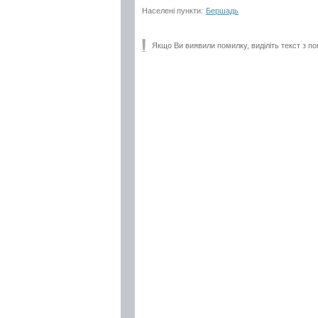
Населені пункти:
Бершадь
Якщо Ви виявили помилку, виділіть текст з по