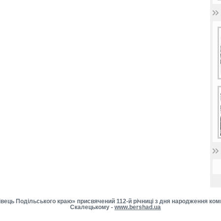
івець Подільського краю» присвячений 112-й річниці з дня народження ком
Скалецькому -
www.bershad.ua