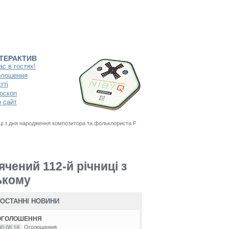
НТЕРАКТИВ
ас в гостях!
олошення
тті
оскоп
 сайт
ці з дня народження композитора та фольклориста Р.А. Скалецькому
чений 112-й річниці з
ькому
ОСТАННІ НОВИНИ
ОГОЛОШЕННЯ
Оголошення
30.08.18