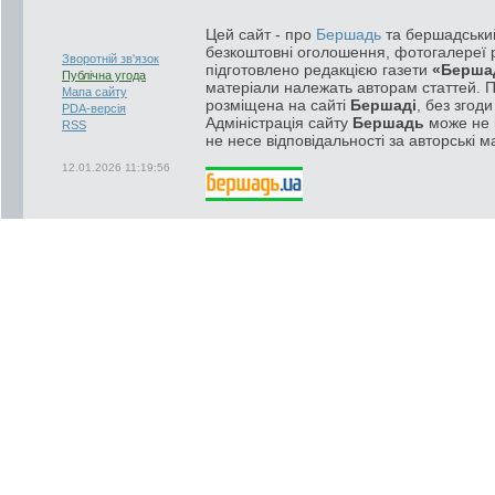
Цей сайт - про
Бершадь
та бершадський
безкоштовні оголошення, фотогалереї р
Зворотній зв'язок
підготовлено редакцією газети
«Берша
Публічна угода
матеріали належать авторам статтей. 
Мапа сайту
розміщена на сайті
Бершаді
, без згод
PDA-версія
Адміністрація сайту
Бершадь
може не п
RSS
не несе відповідальності за авторські м
12.01.2026 11:19:56