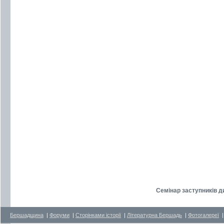
Семінар заступників ди
Бершадщина
|
Форуми
|
Сторінками історії
|
Літературна Бершадь
|
Фотогалереї