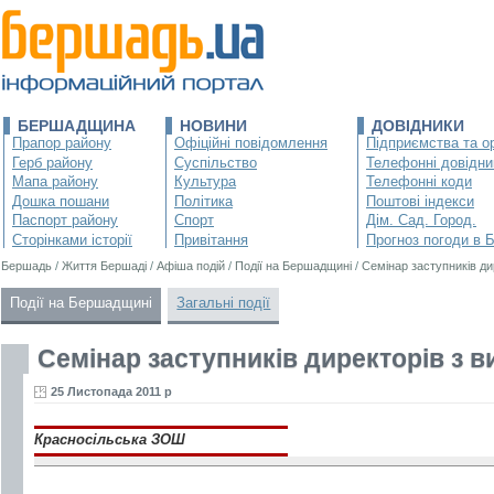
БЕРШАДЩИНА
НОВИНИ
ДОВІДНИКИ
Прапор району
Офіційні повідомлення
Підприємства та ор
Герб району
Суспільство
Телефонні довідни
Мапа району
Культура
Телефонні коди
Дошка пошани
Політика
Поштові індекси
Паспорт району
Спорт
Дім. Сад. Город.
Сторінками історії
Привітання
Прогноз погоди в 
Бершадь
/
Життя Бершаді
/
Афіша подій
/
Події на Бершадщині
/
Семінар заступників ди
Події на Бершадщині
Загальні події
Семінар заступників директорів з в
25 Листопада 2011 р
Красносільська ЗОШ