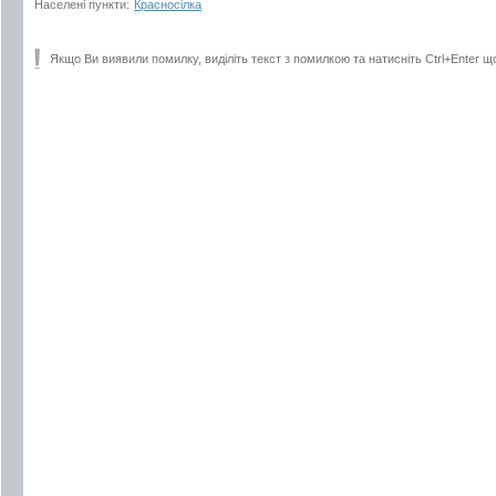
Населені пункти:
Красносілка
Якщо Ви виявили помилку, виділіть текст з помилкою та натисніть Ctrl+Enter щ